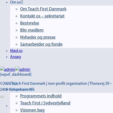
Om os
Om Teach First Danmark
Kontakt os – sekretariat
Bestyrelse
Bliv medlem
Nyheder og presse
Samarbejder og fonde
Mød os
Ansøg
[wpuf_dashboard]
FAQ
©2026 Teach First Danmark | non-profit organisation | Thoravej 29 –
Programmet
2400 København NV.
Programmets indhold
Teach First i Sydvestjylland
Visionen bag