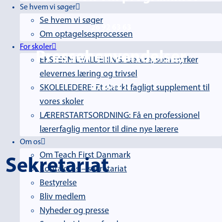
Se hvem vi søger
Se hvem vi søger
26 92 63 63
Om optagelsesprocessen
For skoler
Pressehenvendelser
EKSTERN EVALUERING: Lærere, som styrker
elevernes læring og trivsel
SKOLELEDERE: Et stærkt fagligt supplement til
27 60 14 29
vores skoler
LÆRERSTARTSORDNING: Få en professionel
lærerfaglig mentor til dine nye lærere
Om os
Om Teach First Danmark
Sekretariat
Kontakt os – sekretariat
Bestyrelse
Bliv medlem
Nyheder og presse