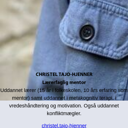
CHRISTEL TAJO-HJENNER
Lærerfaglig mentor
Uddannet lærer (15 år i folkeskolen, 10 års erfaring som
mentor) samt uddannet i metakognitiv terapi, i
vredeshåndtering og motivation. Også uddannet
konfliktmægler.
christel.tajo-hjenner