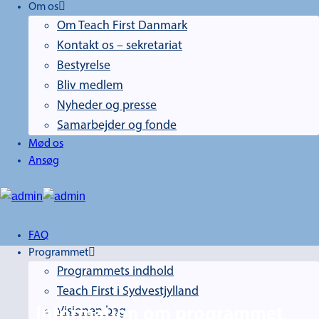
Om os
Om Teach First Danmark
Kontakt os – sekretariat
Bestyrelse
Bliv medlem
Nyheder og presse
Samarbejder og fonde
Mød os
Ansøg
FAQ
Programmet
Programmets indhold
Teach First i Sydvestjylland
Information om
Visionen bag
programmet