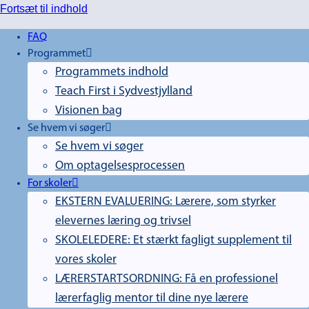
Fortsæt til indhold
FAQ
Programmet
Programmets indhold
Teach First i Sydvestjylland
Visionen bag
Se hvem vi søger
Se hvem vi søger
Om optagelsesprocessen
For skoler
EKSTERN EVALUERING: Lærere, som styrker
elevernes læring og trivsel
SKOLELEDERE: Et stærkt fagligt supplement til
vores skoler
LÆRERSTARTSORDNING: Få en professionel
lærerfaglig mentor til dine nye lærere