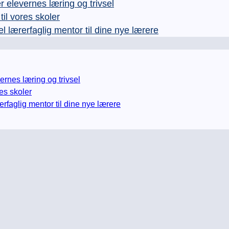
levernes læring og trivsel
l vores skoler
rerfaglig mentor til dine nye lærere
nes læring og trivsel
es skoler
glig mentor til dine nye lærere