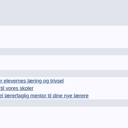
levernes læring og trivsel
l vores skoler
rerfaglig mentor til dine nye lærere