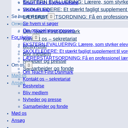
EKSTERN EVALUERING: Lærere, som styrker e
Teach First i Sydvestjylland
SKOLELEDERE: Et stærkt fagligt supplement ti
Visionen bag
Se hvem vi søger
LÆRERSTARTSORDNING: Få en professionel læ
Se hvem vi søger
Om os
Om optagelsesprocessen
Om Teach First Danmark
For skoler
Kontakt os – sekretariat
EKSTERN EVALUERING: Lærere, som styrker elever
Bestyrelse
SKOLELEDERE: Et stærkt fagligt supplement til vor
Bliv medlem
LÆRERSTARTSORDNING: Få en professionel lærerfa
Nyheder og presse
Om os
Samarbejder og fonde
Om Teach First Danmark
Mød os
Kontakt os – sekretariat
Ansøg
Bestyrelse
Bliv medlem
Nyheder og presse
Samarbejder og fonde
Mød os
Ansøg