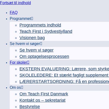
Fortsæt til indhold
FAQ
Programmet
Programmets indhold
Teach First i Sydvestjylland
Visionen bag
Se hvem vi søger
Se hvem vi søger
Om optagelsesprocessen
For skoler
EKSTERN EVALUERING: Lærere, som styrker e
SKOLELEDERE: Et stærkt fagligt supplement ti
LÆRERSTARTSORDNING: Få en professionel læ
Om os
Om Teach First Danmark
Kontakt os – sekretariat
Bestyrelse