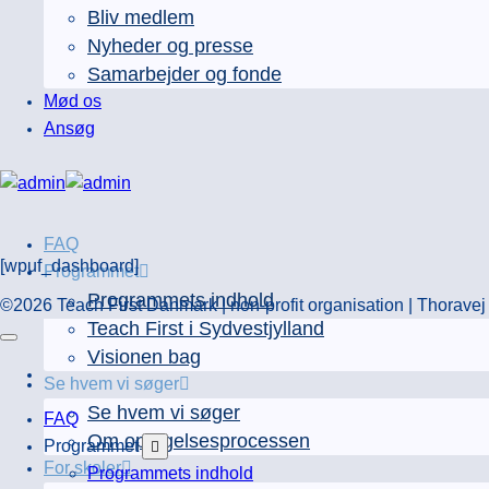
Bliv medlem
Nyheder og presse
Samarbejder og fonde
Mød os
Ansøg
FAQ
[wpuf_dashboard]
Programmet
Programmets indhold
©2026 Teach First Danmark | non-profit organisation | Thorav
Teach First i Sydvestjylland
Visionen bag
Se hvem vi søger
Se hvem vi søger
FAQ
Om optagelsesprocessen
Programmet
For skoler
Programmets indhold