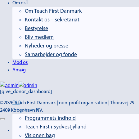
Om os
Om Teach First Danmark
Kontakt os – sekretariat
Bestyrelse
Bliv medlem
Nyheder og presse
Samarbejder og fonde
Mød os
Ansøg
[give_donor_dashboard]
FAQ
©2026 Teach First Danmark | non-profit organisation | Thoravej 29 –
Programmet
2400 København NV.
Programmets indhold
Teach First i Sydvestjylland
Visionen bag