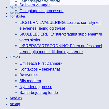
Samarbejder og fonde
Se hvem vi søger
Mød os
Om optagelsesprocessen
Ansøg
For skoler
EKSTERN EVALUERING: Lærere, som styrker
elevernes læring og trivsel
SKOLELEDERE: Et stærkt fagligt supplement til
vores skoler
LÆRERSTARTSORDNING: Få en professionel
lærerfaglig mentor til dine nye lærere
Om os
Om Teach First Danmark
Kontakt os – sekretariat
Bestyrelse
Bliv medlem
Nyheder og presse
Samarbejder og fonde
Mød os
Ansøg