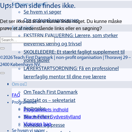
Se hvem vi søger
Ups! Den side findes ikke.
Se hvem vi søger
Om optagelsesprocessen
Det ser ikke ud til at vi kunne finde noget. Du kunne måske
prøve et af nedenstående links eller en søgning?
For skoler
EKSTERN EVALUERING: Lærere, som styrker
elevernes læring og trivsel
SKOLELEDERE: Et stærkt fagligt supplement til
©2026 Teach First Danmark | non-profit organisation | Thoravej 29 –
vores skoler
2400 København NV.
LÆRERSTARTSORDNING: Få en professionel
lærerfaglig mentor til dine nye lærere
Om os
Om Teach First Danmark
FAQ
Kontakt os – sekretariat
Programmet
Bestyrelse
Programmets indhold
Teach First i Sydvestjylland
Bliv medlem
Visionen bag
Nyheder og presse
Se hvem vi søger