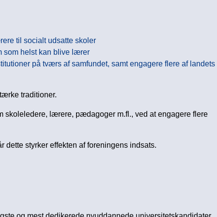
rere til socialt udsatte skoler
 som helst kan blive lærer
tutioner på tværs af samfundet, samt engagere flere af landets
ærke traditioner.
m skoleledere, lærere, pædagoger m.fl., ved at engagere flere
 dette styrker effekten af foreningens indsats.
igste og mest dedikerede nyuddannede universitetskandidater