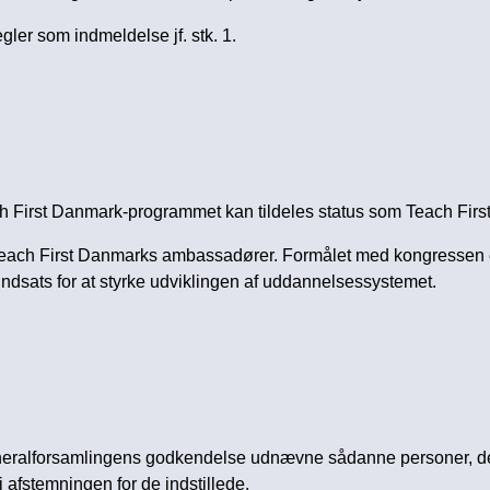
ler som indmeldelse jf. stk. 1.
ch First Danmark-programmet kan tildeles status som Teach Fi
 Teach First Danmarks ambassadører. Formålet med kongressen er 
ndsats for at styrke udviklingen af uddannelsessystemet.
ralforsamlingens godkendelse udnævne sådanne personer, der ha
afstemningen for de indstillede.