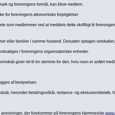
nmark og foreningens formål, kan blive medlem.
ke for foreningens økonomiske forpligtelser
æde som medlemmer ved at meddele dette skriftligt til foreninge
r eller familier i samme hustand. Desuden optages selskaber, i
ndvælges i foreningens organisatoriske enheder.
lemskab giver ret til én stemme for den, hvis navn er anført me
gges af bestyrelsen.
kab, herunder betalingsvilkår, restance- og ekslusionsbeløb, f
de anvisninger, der forekommer på foreningens hjemmeside
www.t