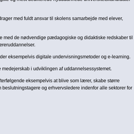
drager med fuldt ansvar til skolens samarbejde med elever,
re med de nødvendige pædagogiske og didaktiske redskaber til
læreruddannelser.
nder eksempelvis digitale undervisningsmetoder og e-learning.
age medejerskab i udviklingen af uddannelsessystemet.
efterfølgende eksempelvis at blive som lærer, skabe større
m beslutningstagere og erhvervsledere indenfor alle sektorer for