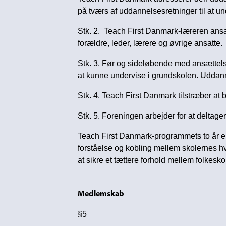
på tværs af uddannelsesretninger til at un
Stk. 2. Teach First Danmark-læreren ansæt
forældre, leder, lærere og øvrige ansatte.
Stk. 3. Før og sideløbende med ansættel
at kunne undervise i grundskolen. Uddan
Stk. 4. Teach First Danmark tilstræber a
Stk. 5. Foreningen arbejder for at deltag
Teach First Danmark-programmets to år er e
forståelse og kobling mellem skolernes hve
at sikre et tættere forhold mellem folkesko
Medlemskab
§5