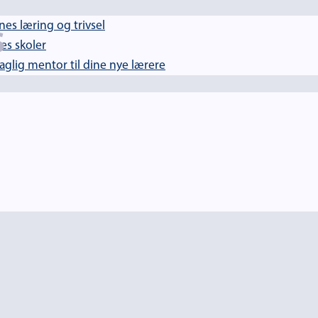
es læring og trivsel
S
es skoler
lig mentor til dine nye lærere