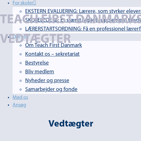
For skoler
EKSTERN EVALUERING: Lærere, som styrker elevern
TEACH FIRST DANMARK
SKOLELEDERE: Et stærkt fagligt supplement til vor
LÆRERSTARTSORDNING: Få en professionel lærerfag
VEDTÆGTER
Om os
Om Teach First Danmark
Kontakt os – sekretariat
Bestyrelse
Bliv medlem
Nyheder og presse
Samarbejder og fonde
Mød os
Ansøg
Vedtægter