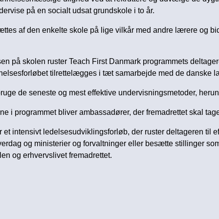
dervise på en socialt udsat grundskole i to år.
tes af den enkelte skole på lige vilkår med andre lærere og bi
sen på skolen ruster Teach First Danmark programmets deltage
nelsesforløbet tilrettelægges i tæt samarbejde med de danske 
t bruge de seneste og mest effektive undervisningsmetoder, heru
erne i programmet bliver ambassadører, der fremadrettet skal t
t intensivt ledelsesudviklingsforløb, der ruster deltageren til 
rdag og ministerier og forvaltninger eller besætte stillinger so
len og erhvervslivet fremadrettet.