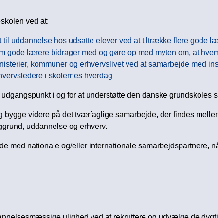
skolen ved at:
lyst til uddannelse hos udsatte elever ved at tiltrække flere gode læ
om gode lærere bidrager med og gøre op med myten om, at hvem
isterier, kommuner og erhvervslivet ved at samarbejde med insti
vervsledere i skolernes hverdag
udgangspunkt i og for at understøtte den danske grundskoles st
 og bygge videre på det tværfaglige samarbejde, der findes melle
baggrund, uddannelse og erhverv.
de med nationale og/eller internationale samarbejdspartnere, når
nnelsesmæssige ulighed ved at rekruttere og udvælge de dygt