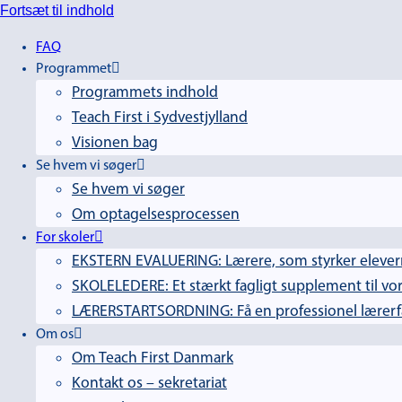
Fortsæt til indhold
FAQ
Programmet
Programmets indhold
Teach First i Sydvestjylland
Visionen bag
Se hvem vi søger
Se hvem vi søger
Om optagelsesprocessen
For skoler
EKSTERN EVALUERING: Lærere, som styrker elevern
SKOLELEDERE: Et stærkt fagligt supplement til vor
LÆRERSTARTSORDNING: Få en professionel lærerfag
Om os
Om Teach First Danmark
Kontakt os – sekretariat