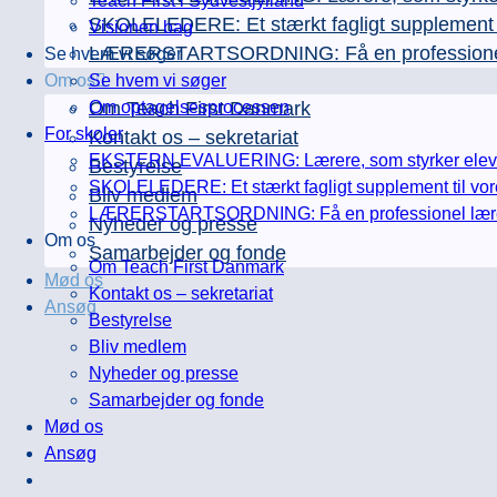
Teach First i Sydvestjylland
SKOLELEDERE: Et stærkt fagligt supplement ti
Visionen bag
LÆRERSTARTSORDNING: Få en professionel læ
Se hvem vi søger
Om os
Se hvem vi søger
Om Teach First Danmark
Om optagelsesprocessen
For skoler
Kontakt os – sekretariat
EKSTERN EVALUERING: Lærere, som styrker elever
Bestyrelse
SKOLELEDERE: Et stærkt fagligt supplement til vor
Bliv medlem
LÆRERSTARTSORDNING: Få en professionel lærerfa
Nyheder og presse
Om os
Samarbejder og fonde
Om Teach First Danmark
Mød os
Kontakt os – sekretariat
Ansøg
Bestyrelse
Bliv medlem
Nyheder og presse
Samarbejder og fonde
Mød os
Ansøg