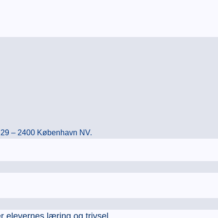
ej 29 – 2400 København NV.
levernes læring og trivsel