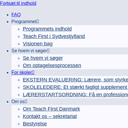
Fortsæt til indhold
FAQ
Programmet
Programmets indhold
Teach First i Sydvestjylland
Visionen bag
Se hvem vi søger
Se hvem vi søger
Om optagelsesprocessen
For skoler
EKSTERN EVALUERING: Lærere, som styrker e
SKOLELEDERE: Et stærkt fagligt supplement ti
LÆRERSTARTSORDNING: Få en professionel læ
Om os
Om Teach First Danmark
Kontakt os – sekretariat
Bestyrelse