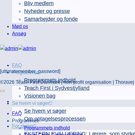
Bliv medlem
Nyheder og presse
Samarbejder og fonde
Mød os
Ansøg
FAQ
[ultimatemember_password]
Programmet
Programmets indhold
©2026 Teach First Danmark | non-profit organisation | Thorav
Teach First i Sydvestjylland
Visionen bag
Se hvem vi søger
Se hvem vi søger
FAQ
Om optagelsesprocessen
Programmet
For skoler
Programmets indhold
EKSTERN EVALUERING: Lærere, som styrker e