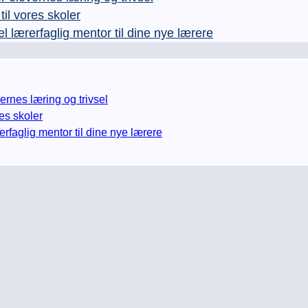
l vores skoler
rerfaglig mentor til dine nye lærere
nes læring og trivsel
es skoler
glig mentor til dine nye lærere