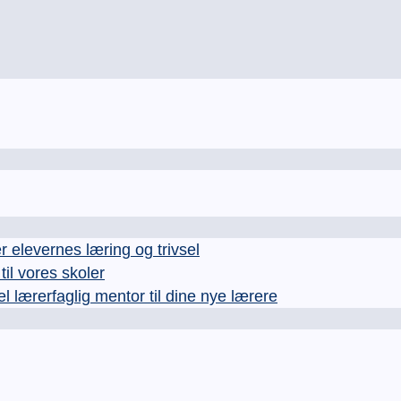
levernes læring og trivsel
l vores skoler
rerfaglig mentor til dine nye lærere