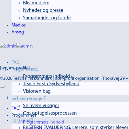
Bliv medlem
Nyheder og presse
Samarbejder og fonde
Mød os
Ansøg
FAQ
[wpum_profile]
Programmet
Programmets indhold
©2026 Teach First Danmark | non-profit organisation | Thoravej 29
Teach First i Sydvestjylland
Visionen bag
Se hvem vi søger
Se hvem vi søger
FAQ
Om optagelsesprocessen
Programmet
For skoler
Programmets indhold
EKSTERN EVALUERING: Lærere, som styrker elevern