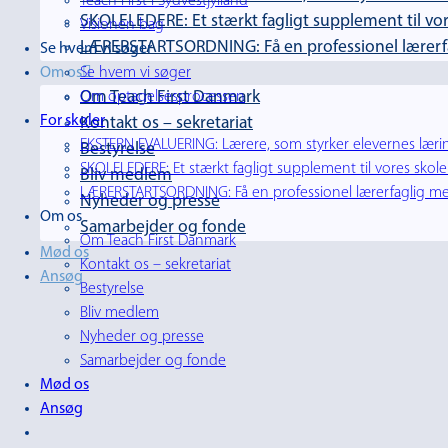
Teach First i Sydvestjylland
SKOLELEDERE: Et stærkt fagligt supplement til vor
Visionen bag
LÆRERSTARTSORDNING: Få en professionel lærerfag
Se hvem vi søger
Om os
Se hvem vi søger
Om Teach First Danmark
Om optagelsesprocessen
For skoler
Kontakt os – sekretariat
EKSTERN EVALUERING: Lærere, som styrker elevernes lærin
Bestyrelse
SKOLELEDERE: Et stærkt fagligt supplement til vores skole
Bliv medlem
LÆRERSTARTSORDNING: Få en professionel lærerfaglig men
Nyheder og presse
Om os
Samarbejder og fonde
Om Teach First Danmark
Mød os
Kontakt os – sekretariat
Ansøg
Bestyrelse
Bliv medlem
Nyheder og presse
Samarbejder og fonde
Mød os
Ansøg