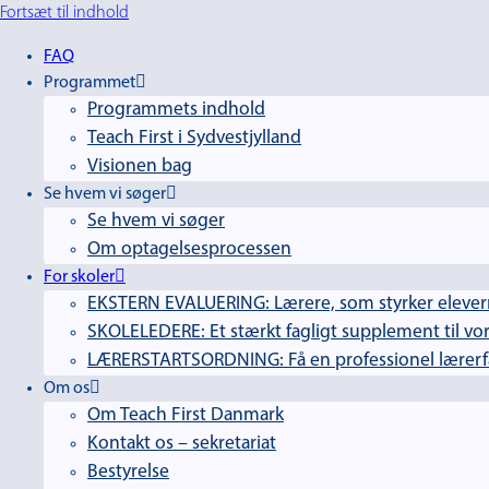
Fortsæt til indhold
FAQ
Programmet
Programmets indhold
Teach First i Sydvestjylland
Visionen bag
Se hvem vi søger
Se hvem vi søger
Om optagelsesprocessen
For skoler
EKSTERN EVALUERING: Lærere, som styrker elevern
SKOLELEDERE: Et stærkt fagligt supplement til vor
LÆRERSTARTSORDNING: Få en professionel lærerfag
Om os
Om Teach First Danmark
Kontakt os – sekretariat
Bestyrelse