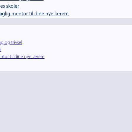
es skoler
lig mentor til dine nye lærere
g og trivsel
r
tor til dine nye lærere