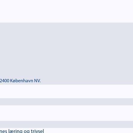
 – 2400 København NV.
es læring og trivsel