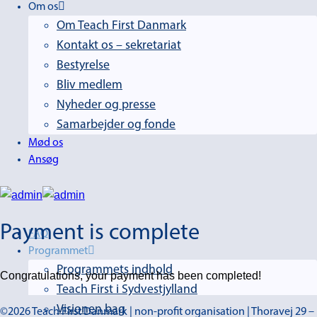
Om os
Om Teach First Danmark
Kontakt os – sekretariat
Bestyrelse
Bliv medlem
Nyheder og presse
Samarbejder og fonde
Mød os
Ansøg
Payment is complete
FAQ
Programmet
Programmets indhold
Congratulations, your payment has been completed!
Teach First i Sydvestjylland
Visionen bag
©2026 Teach First Danmark | non-profit organisation | Thoravej 29 –