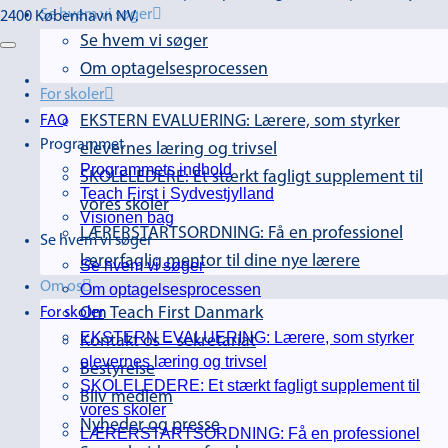
Se hvem vi søger
2400 København NV.
Se hvem vi søger
Om optagelsesprocessen
For skoler
FAQ
EKSTERN EVALUERING: Lærere, som styrker
Programmet
elevernes læring og trivsel
Programmets indhold
SKOLELEDERE: Et stærkt fagligt supplement til
Teach First i Sydvestjylland
vores skoler
Visionen bag
LÆRERSTARTSORDNING: Få en professionel
Se hvem vi søger
lærerfaglig mentor til dine nye lærere
Se hvem vi søger
Om os
Om optagelsesprocessen
For skoler
Om Teach First Danmark
EKSTERN EVALUERING: Lærere, som styrker
Kontakt os – sekretariat
elevernes læring og trivsel
Bestyrelse
SKOLELEDERE: Et stærkt fagligt supplement til
Bliv medlem
vores skoler
Nyheder og presse
LÆRERSTARTSORDNING: Få en professionel