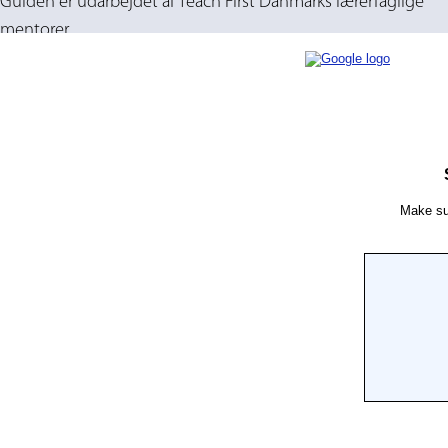
Guiden er udarbejdet af Teach First Danmarks lærerfaglige
mentorer.
jkdhfjdsh