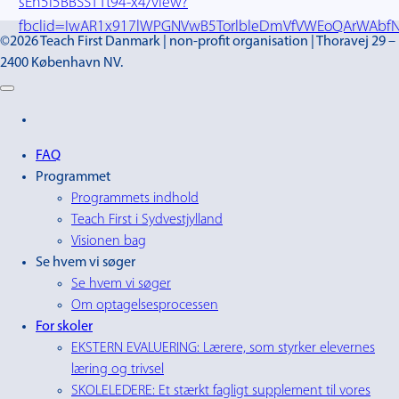
sEn5I5BBSSTTt94-x4/view?
fbclid=IwAR1x917lWPGNVwB5TorlbleDmVfVWEoQArWAbfN
©2026 Teach First Danmark | non-profit organisation | Thoravej 29 –
2400 København NV.
FAQ
Programmet
Programmets indhold
Teach First i Sydvestjylland
Visionen bag
Se hvem vi søger
Se hvem vi søger
Om optagelsesprocessen
For skoler
EKSTERN EVALUERING: Lærere, som styrker elevernes
læring og trivsel
SKOLELEDERE: Et stærkt fagligt supplement til vores