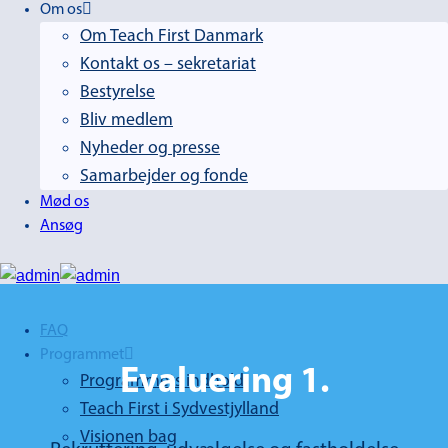
Om os
Om Teach First Danmark
Kontakt os – sekretariat
Bestyrelse
Bliv medlem
Nyheder og presse
Samarbejder og fonde
Mød os
Ansøg
FAQ
Programmet
Evaluering 1.
Programmets indhold
Teach First i Sydvestjylland
Visionen bag