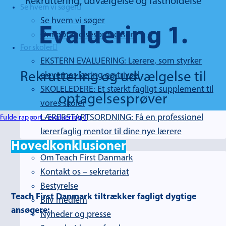
Rekruttering, udvælgelse og fastholdelse
Se hvem vi søger
Se hvem vi søger
Evaluering 1.
Om optagelsesprocessen
For skoler
EKSTERN EVALUERING: Lærere, som styrker
Rekruttering og udvælgelse til
elevernes læring og trivsel
SKOLELEDERE: Et stærkt fagligt supplement til
optagelsesprøver
vores skoler
LÆRERSTARTSORDNING: Få en professionel
Fulde rapport - evaluering 1
lærerfaglig mentor til dine nye lærere
Hovedkonklusioner
Om os
Om Teach First Danmark
Kontakt os – sekretariat
Bestyrelse
Teach First Danmark tiltrækker fagligt dygtige
Bliv medlem
ansøgere:
Nyheder og presse