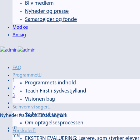
Bliv medlem
Nyheder og presse
Samarbejder og fonde
Mød os
Ansøg
FAQ
Programmet
1
Programmets indhold
2
Teach First i Sydvestjylland
3
Visionen bag
Se hvem vi søger
Se hvem vi søger
Nyheder fra Teach First Danmark
Om optagelsesprocessen
02
For skoler
maj
EKSTERN EVALUERING: Lærere, som styrker elevern