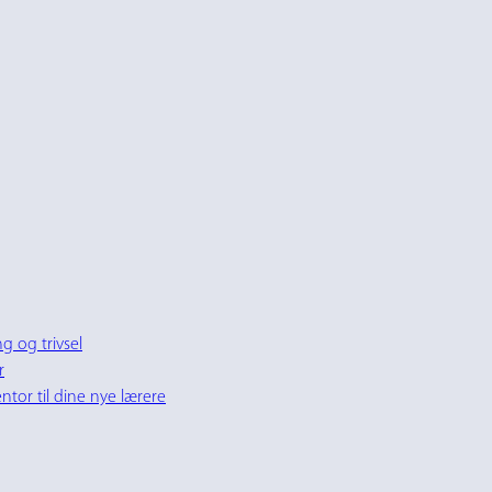
g og trivsel
r
tor til dine nye lærere