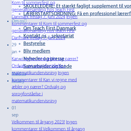
Kom til sommerfest og
SKOLELEDERE: Et stærkt fagligt supplement til vor
generalforsamling hos Teach First
LÆRERSTARTSORDNING: Få en professionel lærerfag
Danmark fredag 7. juni 2024
Ingen
Om os
kommentarer
til Kom til sommerfest og
Om Teach First Danmark
generalforsamling hos Teach First
Kontakt os – sekretariat
Danmark fredag 7. juni 2024
Bestyrelse
29
Bliv medlem
jan
Nyheder og presse
Kan vi regne med æbler og pærer?
Ordvalg og sprogforståelse i
Samarbejder og fonde
matematikundervisning
Ingen
Mød os
kommentarer
til Kan vi regne med
Ansøg
æbler og pærer? Ordvalg og
sprogforståelse i
matematikundervisning
01
sep
Velkommen til årgang 2023!
Ingen
kommentarer
til Velkommen til årgang