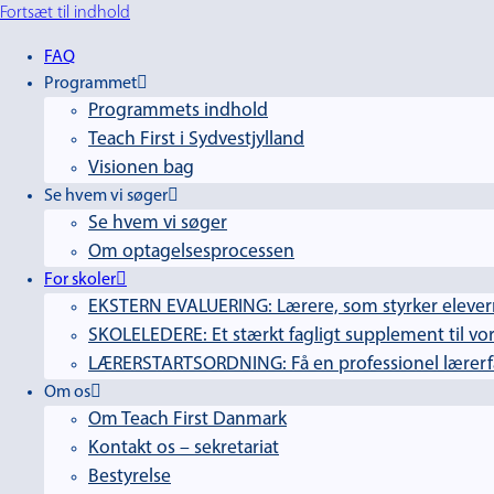
Fortsæt til indhold
FAQ
Programmet
Programmets indhold
Teach First i Sydvestjylland
Visionen bag
Se hvem vi søger
Se hvem vi søger
Om optagelsesprocessen
For skoler
EKSTERN EVALUERING: Lærere, som styrker elevern
SKOLELEDERE: Et stærkt fagligt supplement til vor
LÆRERSTARTSORDNING: Få en professionel lærerfag
Om os
Om Teach First Danmark
Kontakt os – sekretariat
Bestyrelse