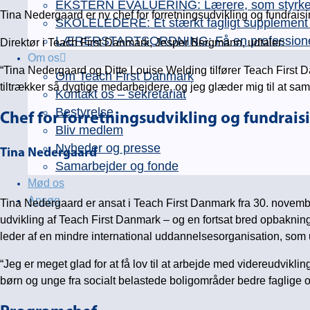
EKSTERN EVALUERING: Lærere, som styrker e
Tina Nedergaard er ny chef for forretningsudvikling og fundrai
SKOLELEDERE: Et stærkt fagligt supplement ti
LÆRERSTARTSORDNING: Få en professionel læ
Direktør i Teach First Danmark, Jesper Bergmann, udtaler:
Om os
“Tina Nedergaard og Ditte Louise Welding tilfører Teach First D
Om Teach First Danmark
tiltrækker så dygtige medarbejdere, og jeg glæder mig til at sam
Kontakt os – sekretariat
Bestyrelse
Chef for forretningsudvikling og fundrais
Bliv medlem
Nyheder og presse
Tina Nedergaard
Samarbejder og fonde
Mød os
Ansøg
Tina Nedergaard er ansat i Teach First Danmark fra 30. november 
udvikling af Teach First Danmark – og en fortsat bred opbakning 
leder af en mindre international uddannelsesorganisation, som 
“Jeg er meget glad for at få lov til at arbejde med videreudvikli
børn og unge fra socialt belastede boligområder bedre faglig