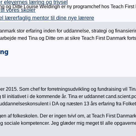
levernes læring og trivsel
sing og Ditte Louise Weldingh er ny programchef hos Teach Firs
l vores skoler
rerfaglig mentor til dine nye lærere
anmark stor erfaring inden for uddannelse, strategi og finansier
arbejde med Tina og Ditte om at sikre Teach First Danmark fortsa
ing
2015. Som chef for forretningsudvikling og fundraising vil Tina b
til initiativet i de kommende år. Tina er uddannet cand.scient.p
uddannelseskonsulent i DA og næsten 13 års erfaring fra Folket
ngen af folkeskolen. Der er ingen tvivl om, at Teach First Danmark
e og sociale kompetencer. Jeg glæder mig meget til alle opgav