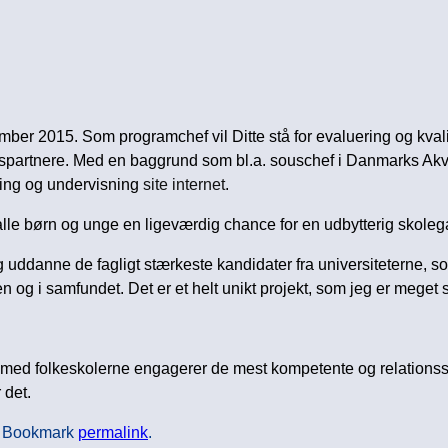
mber 2015. Som programchef vil Ditte stå for evaluering og kvali
artnere. Med en baggrund som bl.a. souschef i Danmarks Akvar
dling og undervisning
site internet
.
alle børn og unge en ligeværdig chance for en udbytterig skolega
og uddanne de fagligt stærkeste kandidater fra universiteterne, s
n og i samfundet. Det er et helt unikt projekt, som jeg er meget s
g med folkeskolerne engagerer de mest kompetente og relationsst
 det.
. Bookmark
permalink
.