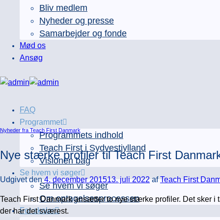
Bliv medlem
Nyheder og presse
Samarbejder og fonde
Mød os
Ansøg
FAQ
Programmet
Nyheder fra Teach First Danmark
Programmets indhold
Teach First i Sydvestjylland
Nye stærke profiler til Teach First Danmar
Visionen bag
Se hvem vi søger
Udgivet den
4. december 2015
13. juli 2022
af
Teach First Dan
Se hvem vi søger
Om optagelsesprocessen
Teach First Danmark ansætter to nye stærke profiler. Det sker i t
For skoler
der har det sværest.