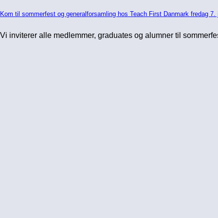
Kom til sommerfest og generalforsamling hos Teach First Danmark fredag 7. 
Vi inviterer alle medlemmer, graduates og alumner til sommerfe