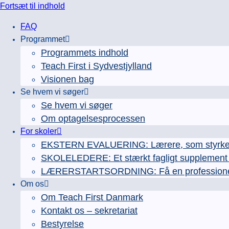
Fortsæt til indhold
FAQ
Programmet
Programmets indhold
Teach First i Sydvestjylland
Visionen bag
Se hvem vi søger
Se hvem vi søger
Om optagelsesprocessen
For skoler
EKSTERN EVALUERING: Lærere, som styrker e
SKOLELEDERE: Et stærkt fagligt supplement ti
LÆRERSTARTSORDNING: Få en professionel læ
Om os
Om Teach First Danmark
Kontakt os – sekretariat
Bestyrelse