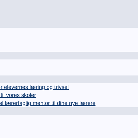
levernes læring og trivsel
l vores skoler
rerfaglig mentor til dine nye lærere