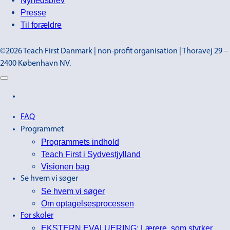
Presse
Til forældre
©2026 Teach First Danmark | non-profit organisation | Thoravej 29 –
2400 København NV.
FAQ
Programmet
Programmets indhold
Teach First i Sydvestjylland
Visionen bag
Se hvem vi søger
Se hvem vi søger
Om optagelsesprocessen
For skoler
EKSTERN EVALUERING: Lærere, som styrker