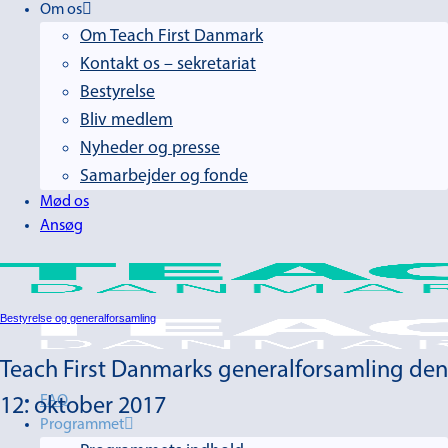
Om os
Om Teach First Danmark
Kontakt os – sekretariat
Bestyrelse
Bliv medlem
Nyheder og presse
Samarbejder og fonde
Mød os
Ansøg
Bestyrelse og generalforsamling
Teach First Danmarks generalforsamling den
FAQ
12. oktober 2017
Programmet