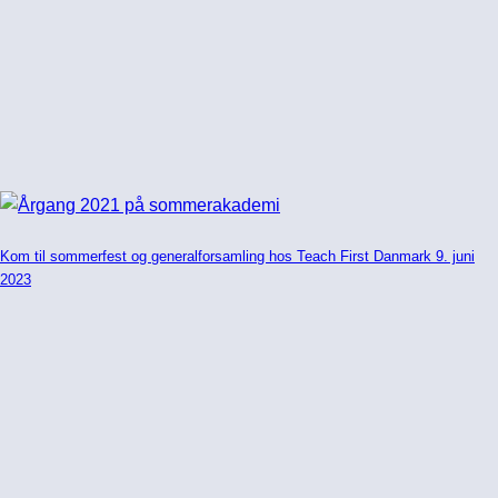
Kom til sommerfest og generalforsamling hos Teach First Danmark 9. juni
2023