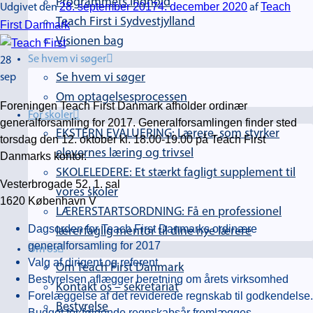
Programmets indhold
28. september 2017
4. december 2020
Teach
Udgivet den
af
Teach First i Sydvestjylland
First Danmark
Visionen bag
Se hvem vi søger
28
sep
Se hvem vi søger
Om optagelsesprocessen
Foreningen Teach First Danmark afholder ordinær
For skoler
generalforsamling for 2017. Generalforsamlingen finder sted
EKSTERN EVALUERING: Lærere, som styrker
torsdag den 12. oktober kl. 18.00-19.00 på Teach First
elevernes læring og trivsel
Danmarks kontor.
SKOLELEDERE: Et stærkt fagligt supplement til
Vesterbrogade 52, 1. sal
vores skoler
1620 København V
LÆRERSTARTSORDNING: Få en professionel
Dagsorden for Teach First Danmarks ordinære
lærerfaglig mentor til dine nye lærere
generalforsamling for 2017
Om os
Valg af dirigent og referent
Om Teach First Danmark
Bestyrelsen aflægger beretning om årets virksomhed
Kontakt os – sekretariat
Forelæggelse af det reviderede regnskab til godkendelse.
Bestyrelse
Budget for følgende regnskabsår fremlægges