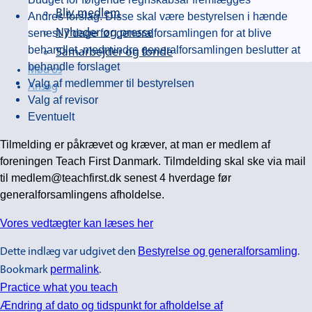
Bliv medlem
Andres forslag. Disse skal være bestyrelsen i hænde
senest 7 dage før generalforsamlingen for at blive
Nyheder og presse
behandlet, medmindre generalforsamlingen beslutter at
Samarbejder og fonde
behandle forslaget
Mød os
Valg af medlemmer til bestyrelsen
Ansøg
Valg af revisor
Eventuelt
Tilmelding er påkrævet og kræver, at man er medlem af
foreningen Teach First Danmark. Tilmdelding skal ske via mail
til medlem@teachfirst.dk senest 4 hverdage før
generalforsamlingens afholdelse.
Vores vedtægter kan læses her
Bestyrelse og generalforsamling
Dette indlæg var udgivet den
.
permalink
Bookmark
.
Practice what you teach
Ændring af dato og tidspunkt for afholdelse af