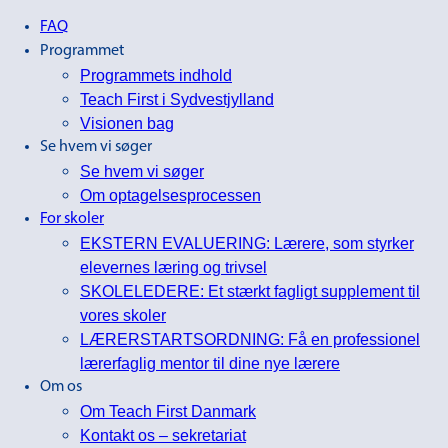
FAQ
Programmet
Programmets indhold
Teach First i Sydvestjylland
Visionen bag
Se hvem vi søger
Se hvem vi søger
Om optagelsesprocessen
For skoler
EKSTERN EVALUERING: Lærere, som styrker
elevernes læring og trivsel
SKOLELEDERE: Et stærkt fagligt supplement til
vores skoler
LÆRERSTARTSORDNING: Få en professionel
lærerfaglig mentor til dine nye lærere
Om os
Om Teach First Danmark
Kontakt os – sekretariat