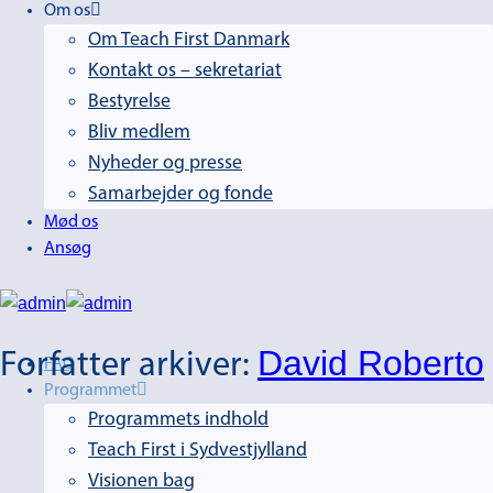
Om os
Om Teach First Danmark
Kontakt os – sekretariat
Bestyrelse
Bliv medlem
Nyheder og presse
Samarbejder og fonde
Mød os
Ansøg
David Roberto
Forfatter arkiver:
FAQ
Programmet
Programmets indhold
Teach First i Sydvestjylland
Visionen bag