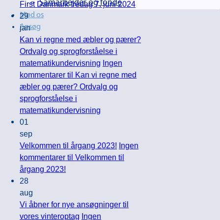
Samarbejder og fonde
First Danmark fredag 7. juni 2024
29
Mød os
jan
Ansøg
Kan vi regne med æbler og pærer?
Ordvalg og sprogforståelse i
matematikundervisning
Ingen
kommentarer
til Kan vi regne med
æbler og pærer? Ordvalg og
sprogforståelse i
matematikundervisning
01
sep
Velkommen til årgang 2023!
Ingen
kommentarer
til Velkommen til
årgang 2023!
28
aug
Vi åbner for nye ansøgninger til
vores vinteroptag
Ingen