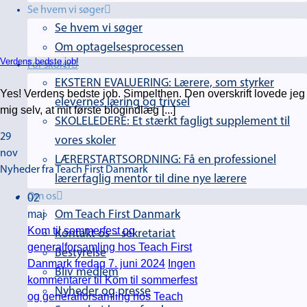
Se hvem vi søger
Se hvem vi søger
Om optagelsesprocessen
Verdens bedste job!
For skoler
EKSTERN EVALUERING: Lærere, som styrker
Yes! Verdens bedste job. Simpelthen. Den overskrift lovede jeg
elevernes læring og trivsel
mig selv, at mit første blogindlæg [...]
SKOLELEDERE: Et stærkt fagligt supplement til
29
vores skoler
nov
LÆRERSTARTSORDNING: Få en professionel
Nyheder fra Teach First Danmark
lærerfaglig mentor til dine nye lærere
02
Om os
maj
Om Teach First Danmark
Kom til sommerfest og
Kontakt os – sekretariat
generalforsamling hos Teach First
Bestyrelse
Danmark fredag 7. juni 2024
Ingen
Bliv medlem
kommentarer
til Kom til sommerfest
Nyheder og presse
og generalforsamling hos Teach