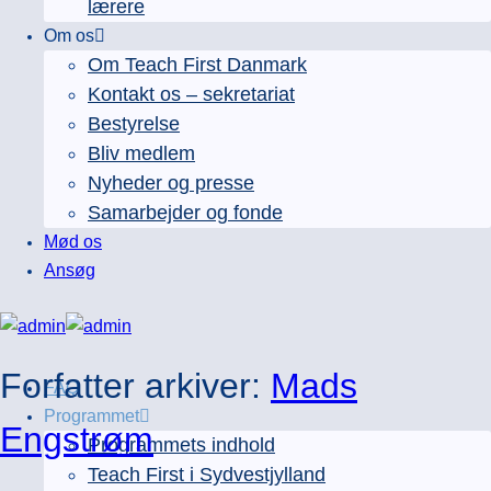
lærere
Om os
Om Teach First Danmark
Kontakt os – sekretariat
Bestyrelse
Bliv medlem
Nyheder og presse
Samarbejder og fonde
Mød os
Ansøg
Forfatter arkiver:
Mads
FAQ
Programmet
Engstrøm
Programmets indhold
Teach First i Sydvestjylland