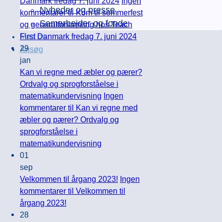
Danmark fredag 7. juni 2024
Ingen
Nyheder og presse
kommentarer
til Kom til sommerfest
Samarbejder og fonde
og generalforsamling hos Teach
First Danmark fredag 7. juni 2024
Mød os
29
Ansøg
jan
Kan vi regne med æbler og pærer?
Ordvalg og sprogforståelse i
matematikundervisning
Ingen
kommentarer
til Kan vi regne med
æbler og pærer? Ordvalg og
sprogforståelse i
matematikundervisning
01
sep
Velkommen til årgang 2023!
Ingen
kommentarer
til Velkommen til
årgang 2023!
28