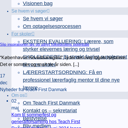
Visionen bag
Se hvem vi søger
Se hvem vi søger
Om optagelsesprocessen
For skoler
EKSTERN EVALUERING: Lærere, som
Slip inspirationen løs og udnyt folkeskolens potentiale
styrker elevernes læring og trivsel
SKOLELEDERE: Et stærkt fagligt supplement
“Københavns Hovedbanegård”, lyder det over togets højtalere.
Det er sommer og snart tre år siden. [...]
til vores skoler
LÆRERSTARTSORDNING: Få en
17
professionel lærerfaglig mentor til dine nye
dec
lærere
Nyheder fra Teach First Danmark
Om os
02
Om Teach First Danmark
maj
Kontakt os – sekretariat
Kom til sommerfest og
Bestyrelse
generalforsamling hos Teach First
Bliv medlem