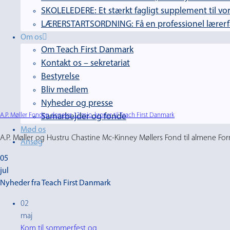
SKOLELEDERE: Et stærkt fagligt supplement til vor
LÆRERSTARTSORDNING: Få en professionel lærerfag
Om os
Om Teach First Danmark
Kontakt os – sekretariat
Bestyrelse
Bliv medlem
Nyheder og presse
A.P. Møller Fonden donerer 12 mio. kroner til Teach First Danmark
Samarbejder og fonde
Mød os
A.P. Møller og Hustru Chastine Mc-Kinney Møllers Fond til almene Formaa
Ansøg
05
jul
Nyheder fra Teach First Danmark
02
maj
Kom til sommerfest og