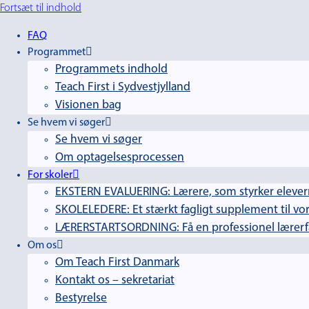
Fortsæt til indhold
FAQ
Programmet
Programmets indhold
Teach First i Sydvestjylland
Visionen bag
Se hvem vi søger
Se hvem vi søger
Om optagelsesprocessen
For skoler
EKSTERN EVALUERING: Lærere, som styrker elevern
SKOLELEDERE: Et stærkt fagligt supplement til vor
LÆRERSTARTSORDNING: Få en professionel lærerfag
Om os
Om Teach First Danmark
Kontakt os – sekretariat
Bestyrelse