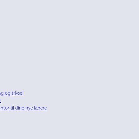
g og trivsel
r
tor til dine nye lærere