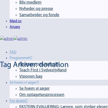
Bliv medlem
Nyheder og presse
Samarbejder og fonde
Mød os
Ansøg
FAQ
Programmet
Tag Arkiver:
donation
Programmets indhold
Teach First i Sydvestjylland
Visionen bag
Se hvem vi søger
Se hvem vi søger
Om optagelsesprocessen
For skoler
EKSTERN EVALUERING: Lærere, som styrker elevern