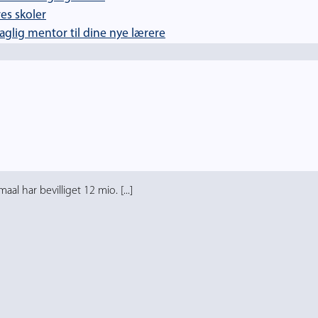
es skoler
lig mentor til dine nye lærere
l har bevilliget 12 mio. [...]