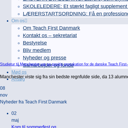
SKOLELEDERE: Et stærkt fagligt supplement ti
LÆRERSTARTSORDNING: Få en professionel læ
Om os
Om Teach First Danmark
Kontakt os – sekretariat
Bestyrelse
Bliv medlem
Nyheder og presse
Studietur til Manchester var en positiv provokation for de danske Teach First
Samarbejder og fonde
Mød os
Manchester viste sig fra sin bedste regnfulde side, da 13 alumne
Ansøg
08
nov
Nyheder fra Teach First Danmark
02
maj
Kom til sommerfest og