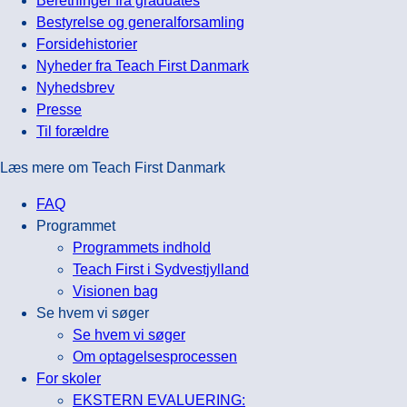
Beretninger fra graduates
Bestyrelse og generalforsamling
Forsidehistorier
Nyheder fra Teach First Danmark
Nyhedsbrev
Presse
Til forældre
Læs mere om Teach First Danmark
FAQ
Programmet
Programmets indhold
Teach First i Sydvestjylland
Visionen bag
Se hvem vi søger
Se hvem vi søger
Om optagelsesprocessen
For skoler
EKSTERN EVALUERING: