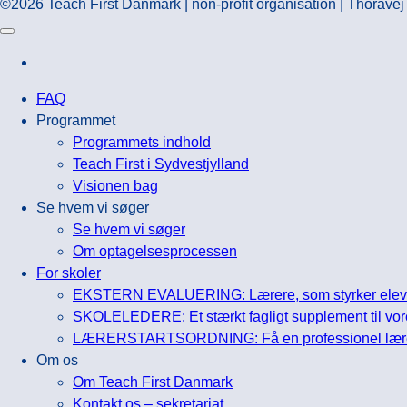
©2026 Teach First Danmark | non-profit organisation | Thorav
FAQ
Programmet
Programmets indhold
Teach First i Sydvestjylland
Visionen bag
Se hvem vi søger
Se hvem vi søger
Om optagelsesprocessen
For skoler
EKSTERN EVALUERING: Lærere, som styrker elever
SKOLELEDERE: Et stærkt fagligt supplement til vor
LÆRERSTARTSORDNING: Få en professionel lærerfa
Om os
Om Teach First Danmark
Kontakt os – sekretariat