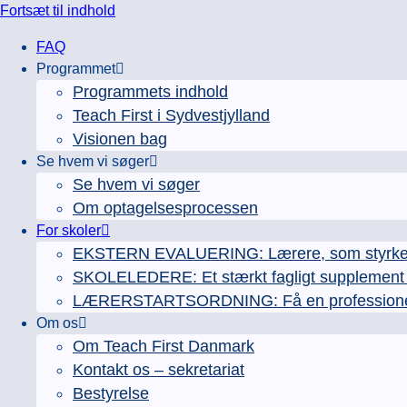
Fortsæt til indhold
FAQ
Programmet
Programmets indhold
Teach First i Sydvestjylland
Visionen bag
Se hvem vi søger
Se hvem vi søger
Om optagelsesprocessen
For skoler
EKSTERN EVALUERING: Lærere, som styrker e
SKOLELEDERE: Et stærkt fagligt supplement ti
LÆRERSTARTSORDNING: Få en professionel læ
Om os
Om Teach First Danmark
Kontakt os – sekretariat
Bestyrelse