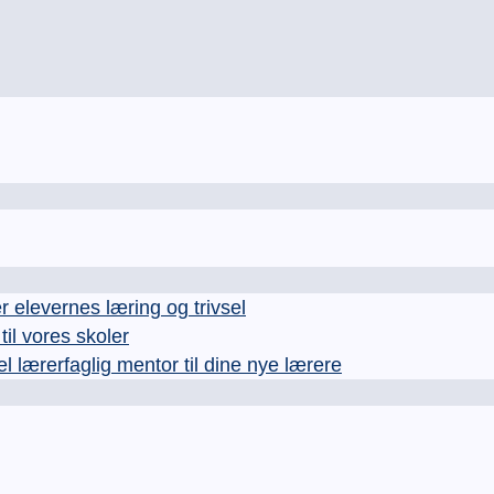
levernes læring og trivsel
l vores skoler
rerfaglig mentor til dine nye lærere