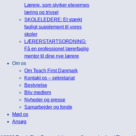
Lærere, som styrker elevernes
læring og trivsel
SKOLELEDERE: Et stærkt
fagligt supplement til vores
skoler
LÆRERSTARTSORDNING:
Få en professionel lærerfaglig
mentor til dine nye lærere
Om os
Om Teach First Danmark
Kontakt os – sekretariat
Bestyrelse
Bliv medlem
Nyheder og presse
Samarbejder og fonde
Mød os
Ansøg