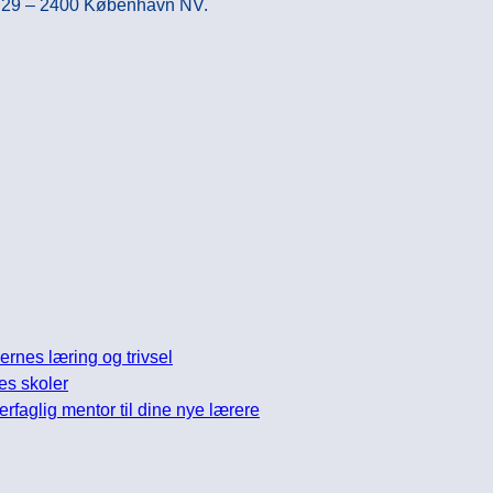
ej 29 – 2400 København NV.
nes læring og trivsel
es skoler
glig mentor til dine nye lærere