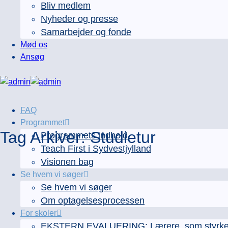
Bliv medlem
Nyheder og presse
Samarbejder og fonde
Mød os
Ansøg
FAQ
Programmet
Tag Arkiver:
Studietur
Programmets indhold
Teach First i Sydvestjylland
Visionen bag
Se hvem vi søger
Se hvem vi søger
Om optagelsesprocessen
For skoler
EKSTERN EVALUERING: Lærere, som styrker e