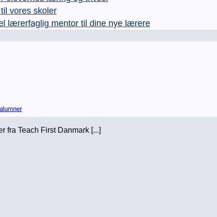
l vores skoler
rerfaglig mentor til dine nye lærere
-alumner
r fra Teach First Danmark [...]