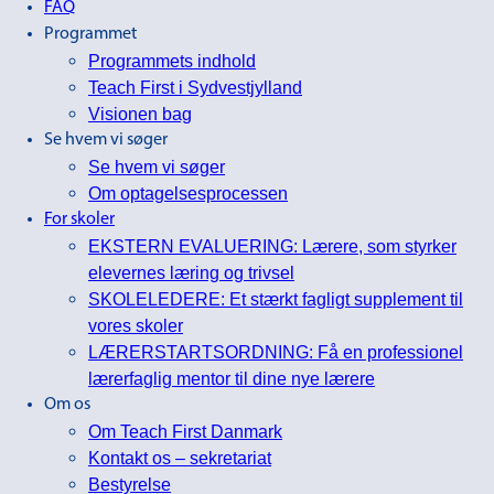
FAQ
Programmet
Programmets indhold
Teach First i Sydvestjylland
Visionen bag
Se hvem vi søger
Se hvem vi søger
Om optagelsesprocessen
For skoler
EKSTERN EVALUERING: Lærere, som styrker
elevernes læring og trivsel
SKOLELEDERE: Et stærkt fagligt supplement til
vores skoler
LÆRERSTARTSORDNING: Få en professionel
lærerfaglig mentor til dine nye lærere
Om os
Om Teach First Danmark
Kontakt os – sekretariat
Bestyrelse