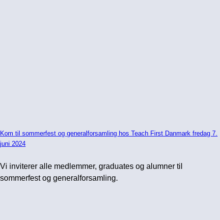
Kom til sommerfest og generalforsamling hos Teach First Danmark fredag 7.
juni 2024
Vi inviterer alle medlemmer, graduates og alumner til
sommerfest og generalforsamling.