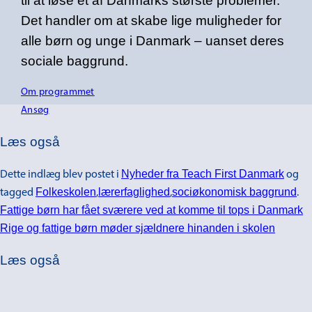
til at løse et af Danmarks største problemer.
Det handler om at skabe lige muligheder for
alle børn og unge i Danmark – uanset deres
sociale baggrund.
Om programmet
Ansøg
Læs også
Nyheder fra Teach First Danmark
Dette indlæg blev postet i
og
Folkeskolen
lærerfaglighed
sociøkonomisk baggrund
tagged
,
,
.
Fattige børn har fået sværere ved at komme til tops i Danmark
Rige og fattige børn møder sjældnere hinanden i skolen
Læs også