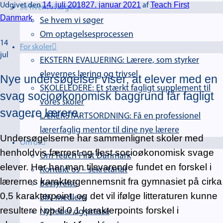
14. juli 2018
27. januar 2021
Teach First
Udgivet den
af
Se hvem vi søger
Danmark
Se hvem vi søger
Om optagelsesprocessen
14
For skoler
jul
EKSTERN EVALUERING: Lærere, som styrker
elevernes læring og trivsel
Nye undersøgelser viser, at elever med en
SKOLELEDERE: Et stærkt fagligt supplement til
svag socioøkonomisk baggrund får fagligt
vores skoler
svagere lærere.
LÆRERSTARTSORDNING: Få en professionel
lærerfaglig mentor til dine nye lærere
Undersøgelserne har sammenlignet skoler med
Om os
henholdvis færrest og flest socioøkonomisk svage
Om Teach First Danmark
elever. Her har man tilsvarende fundet en forskel i
Kontakt os – sekretariat
lærernes karaktergennemsnit fra gymnasiet på cirka
Bestyrelse
0,5 karakterpoint, og det vil ifølge litteraturen kunne
Bliv medlem
resultere i op til 0,1 karakterpoints forskel i
Nyheder og presse