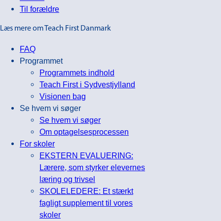
Til forældre
Læs mere om Teach First Danmark
FAQ
Programmet
Programmets indhold
Teach First i Sydvestjylland
Visionen bag
Se hvem vi søger
Se hvem vi søger
Om optagelsesprocessen
For skoler
EKSTERN EVALUERING:
Lærere, som styrker elevernes
læring og trivsel
SKOLELEDERE: Et stærkt
fagligt supplement til vores
skoler