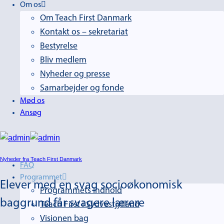
Om os
Om Teach First Danmark
Kontakt os – sekretariat
Bestyrelse
Bliv medlem
Nyheder og presse
Samarbejder og fonde
Mød os
Ansøg
Nyheder fra Teach First Danmark
FAQ
Programmet
Elever med en svag socioøkonomisk
Programmets indhold
baggrund får svagere lærere
Teach First i Sydvestjylland
Visionen bag