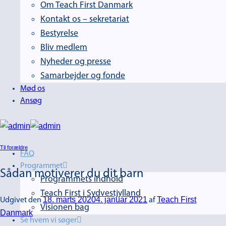
Om Teach First Danmark
Kontakt os – sekretariat
Bestyrelse
Bliv medlem
Nyheder og presse
Samarbejder og fonde
Mød os
Ansøg
Til forældre
FAQ
Programmet
Sådan motiverer du dit barn
Programmets indhold
Teach First i Sydvestjylland
18. marts 2020
4. januar 2021
Teach First
Udgivet den
af
Visionen bag
Danmark
Se hvem vi søger