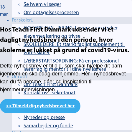
Se hvem vi søger
18
Om optagelsesprocessen
mar
For skoler
EKSTERN EVALUERING: Lærere, som styrker
Hos Teach First Danmark udsender vi et
elevernes læring og trivsel
dagligt nyhedsbrev i den periode, hvor
SKOLELEDERE: Et stærkt fagligt supplement til
skolerne er lukket på grund af covid19-virus.
vores skoler
LÆRERSTARTSORDNING: Få en professionel
Dette nyhedsbrev er til dig, som skal hjælpe dit barn
lærerfaglig mentor til dine nye lærere
igennem en skoledag derhjemme. Her i nyhedsbrevet
Om os
kan du få nemme idéer og inspiration til
Om Teach First Danmark
hjemmeundervisningen.
Kontakt os – sekretariat
Bestyrelse
>> Tilmeld dig nyhedsbrevet her
Bliv medlem
Nyheder og presse
Samarbejder og fonde