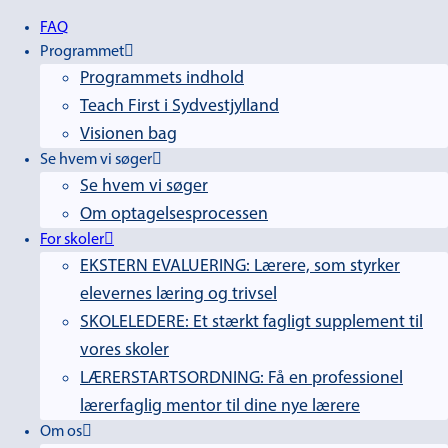
Fortsæt
FAQ
til
Programmet
indhold
Programmets indhold
Teach First i Sydvestjylland
Visionen bag
Se hvem vi søger
Se hvem vi søger
Om optagelsesprocessen
For skoler
EKSTERN EVALUERING: Lærere, som styrker
elevernes læring og trivsel
SKOLELEDERE: Et stærkt fagligt supplement til
vores skoler
LÆRERSTARTSORDNING: Få en professionel
lærerfaglig mentor til dine nye lærere
Om os