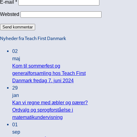
E-mail
*
Websted
Nyheder fra Teach First Danmark
02
maj
Kom til sommerfest og
generalforsamling hos Teach First
Ingen
Danmark fredag 7. juni 2024
kommentarer
29
til
jan
Kom
Kan vi regne med æbler og pærer?
til
Ordvalg og sprogforståelse i
sommerfest
Ingen
matematikundervisning
og
kommentarer
01
til
generalforsamling
sep