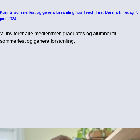
Kom til sommerfest og generalforsamling hos Teach First Danmark fredag 7.
juni 2024
Vi inviterer alle medlemmer, graduates og alumner til
sommerfest og generalforsamling.