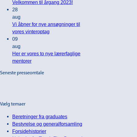
Kan
hos
Ingen
Velkommen til årgang 2023!
vi
Teach
kommentarer
28
regne
til
First
aug
med
Velkommen
Danmark
Vi åbner for nye ansøgninger til
æbler
til
fredag
Ingen
vores vinteroptag
og
årgang
7.
kommentarer
09
til
pærer?
2023!
juni
aug
Vi
Ordvalg
2024
Her er vores to nye lærerfaglige
åbner
og
Ingen
mentorer
for
sprogforståelse
kommentarer
Seneste presseomtale
til
nye
i
Her
ansøgninger
matematikundervisning
er
til
vores
vores
to
vinteroptag
Vælg temaer
nye
Beretninger fra graduates
lærerfaglige
Bestyrelse og generalforsamling
mentorer
Forsidehistorier