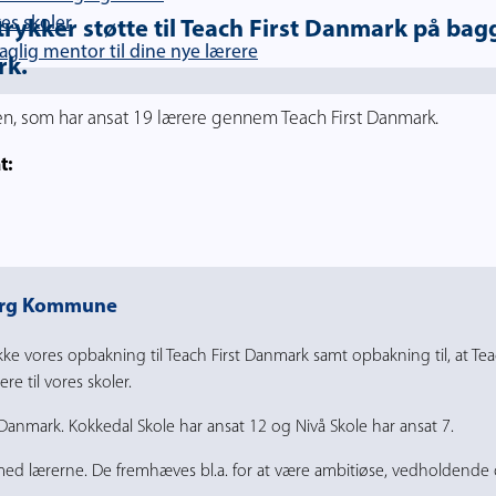
es skoler
kker støtte til Teach First Danmark på bagg
lig mentor til dine nye lærere
rk.
n, som har ansat 19 lærere gennem Teach First Danmark.
t:
sborg Kommune
vores opbakning til Teach First Danmark samt opbakning til, at Tea
e til vores skoler.
anmark. Kokkedal Skole har ansat 12 og Nivå Skole har ansat 7.
med lærerne. De fremhæves bl.a. for at være ambitiøse, vedholdende 