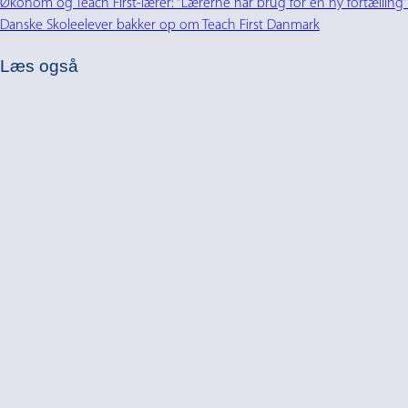
Økonom og Teach First-lærer: “Lærerne har brug for en ny fortælling”
Danske Skoleelever bakker op om Teach First Danmark
Læs også