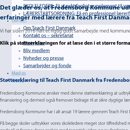
SKOLELEDERE: Et stærkt fagligt supplement til vor
Det glæder os, at Fredensborg Kommune udtry
LÆRERSTARTSORDNING: Få en professionel lærerfag
erfaringer med lærere fra Teach First Danma
Om os
Om Teach First Danmark
Vi har siden 2016 haft et rigtig godt samarbejde med kommune
Kontakt os – sekretariat
Klik på støtteerklæringen for at læse den i et større forma
Bestyrelse
Bliv medlem
Nyheder og presse
Samarbejder og fonde
Mød os
Støtteerklæring til Teach First Danmark fra Freden
Ansøg
Fredensborg Kommune ønsker med denne støtteerklæring at udtrykke 
finansiering og dermed også fremover bidrage til at sikre dygtige lærer
Fredensborg Kommune har i alt ansat 19 lærere gennem Teach First D
På begge skoler udtrykker vores skoleledere meget stor tilfredshed 