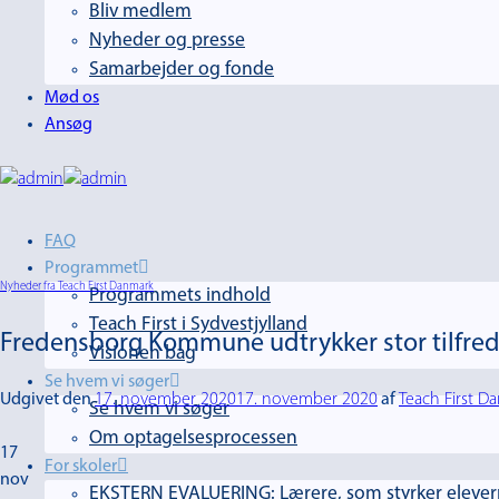
Bliv medlem
Nyheder og presse
Samarbejder og fonde
Mød os
Ansøg
FAQ
Programmet
Nyheder fra Teach First Danmark
Programmets indhold
Teach First i Sydvestjylland
Fredensborg Kommune udtrykker stor tilfred
Visionen bag
Se hvem vi søger
Udgivet den
17. november 2020
17. november 2020
af
Teach First D
Se hvem vi søger
Om optagelsesprocessen
17
For skoler
nov
EKSTERN EVALUERING: Lærere, som styrker elevern