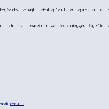
en, for elevernes faglige udvikling, for relations- og trivselsarbejdet
ark fremover opnår et mere solidt finansieringsgrundlag, så forenin
kmark
permalink
.