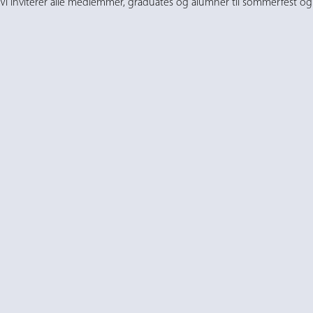
Vi inviterer alle medlemmer, graduates og alumner til sommerfest og