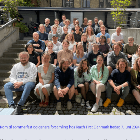
Kom til sommerfest og generalforsamling hos Teach First Danmark fredag 7. juni 2024