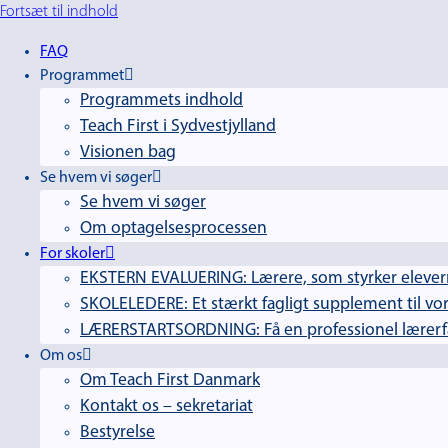
Fortsæt til indhold
FAQ
Programmet
Programmets indhold
Teach First i Sydvestjylland
Visionen bag
Se hvem vi søger
Se hvem vi søger
Om optagelsesprocessen
For skoler
EKSTERN EVALUERING: Lærere, som styrker elevern
SKOLELEDERE: Et stærkt fagligt supplement til vor
LÆRERSTARTSORDNING: Få en professionel lærerfag
Om os
Om Teach First Danmark
Kontakt os – sekretariat
Bestyrelse