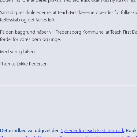
gode til at forene deres praksis med teoretisk viden og ny forskning.
Samtidig ser skolelederne, at Teach First lærerne brænder for folkeskol
fællesskab og det fælles løft.
På den baggrund håber vi i Fredensborg Kommune, at Teach First Danm
fordel for vores børn og unge.
Med venlig hilsen
Thomas Lykke Pedersen
Dette indlæg var udgivet den
Nyheder fra Teach First Danmark
. Boo