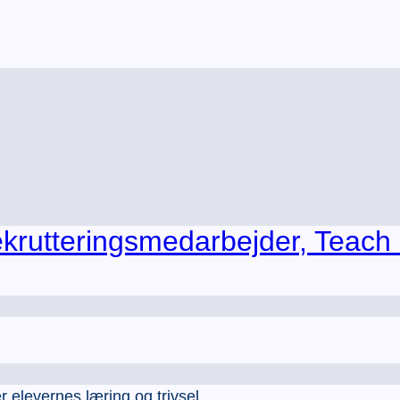
ekrutteringsmedarbejder, Teach
levernes læring og trivsel