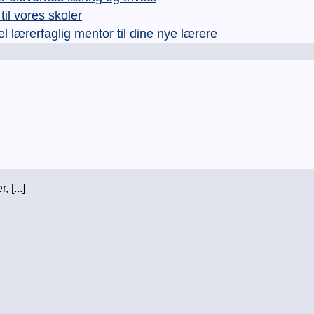
l vores skoler
rerfaglig mentor til dine nye lærere
 [...]