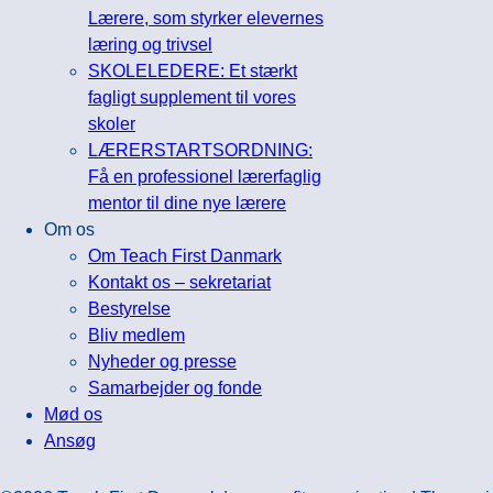
Lærere, som styrker elevernes
læring og trivsel
SKOLELEDERE: Et stærkt
fagligt supplement til vores
skoler
LÆRERSTARTSORDNING:
Få en professionel lærerfaglig
mentor til dine nye lærere
Om os
Om Teach First Danmark
Kontakt os – sekretariat
Bestyrelse
Bliv medlem
Nyheder og presse
Samarbejder og fonde
Mød os
Ansøg