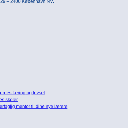
ej 29 – 2400 København NV.
nes læring og trivsel
es skoler
glig mentor til dine nye lærere