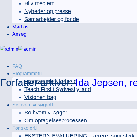
Bliv medlem
Nyheder og presse
Samarbejder og fonde
Mød os
Ansøg
FAQ
Programmet
Forfatter arkiver:
Ida Jepsen, r
Programmets indhold
Teach First i Sydvestjylland
Visionen bag
Se hvem vi søger
Se hvem vi søger
Om optagelsesprocessen
For skoler
EKSTERN EVALUERING: Lærere, som styrker e