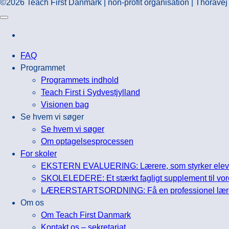
©2026 Teach First Danmark | non-profit organisation | Thorav
FAQ
Programmet
Programmets indhold
Teach First i Sydvestjylland
Visionen bag
Se hvem vi søger
Se hvem vi søger
Om optagelsesprocessen
For skoler
EKSTERN EVALUERING: Lærere, som styrker elever
SKOLELEDERE: Et stærkt fagligt supplement til vor
LÆRERSTARTSORDNING: Få en professionel lærerfa
Om os
Om Teach First Danmark
Kontakt os – sekretariat