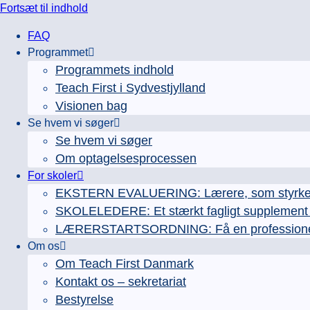
Fortsæt til indhold
FAQ
Programmet
Programmets indhold
Teach First i Sydvestjylland
Visionen bag
Se hvem vi søger
Se hvem vi søger
Om optagelsesprocessen
For skoler
EKSTERN EVALUERING: Lærere, som styrker e
SKOLELEDERE: Et stærkt fagligt supplement ti
LÆRERSTARTSORDNING: Få en professionel læ
Om os
Om Teach First Danmark
Kontakt os – sekretariat
Bestyrelse