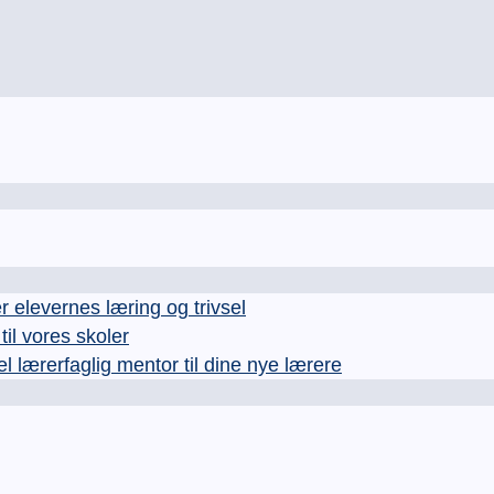
levernes læring og trivsel
l vores skoler
rerfaglig mentor til dine nye lærere