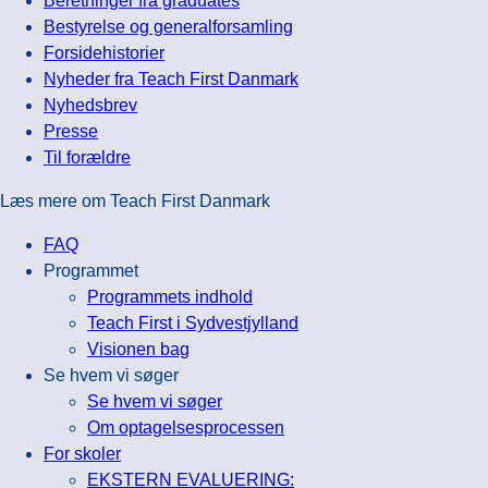
Beretninger fra graduates
Bestyrelse og generalforsamling
Forsidehistorier
Nyheder fra Teach First Danmark
Nyhedsbrev
Presse
Til forældre
Læs mere om Teach First Danmark
FAQ
Programmet
Programmets indhold
Teach First i Sydvestjylland
Visionen bag
Se hvem vi søger
Se hvem vi søger
Om optagelsesprocessen
For skoler
EKSTERN EVALUERING: