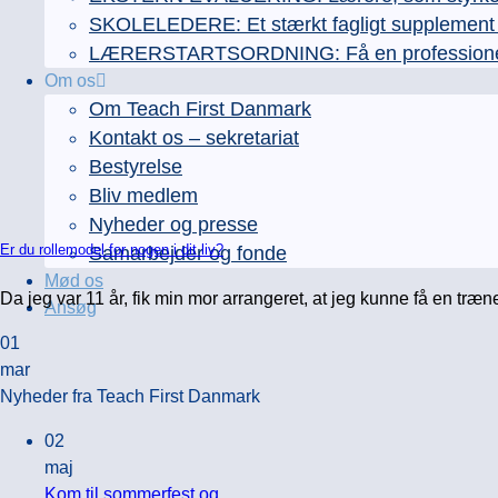
SKOLELEDERE: Et stærkt fagligt supplement ti
LÆRERSTARTSORDNING: Få en professionel læ
Om os
Om Teach First Danmark
Kontakt os – sekretariat
Bestyrelse
Bliv medlem
Nyheder og presse
Er du rollemodel for nogen i dit liv?
Samarbejder og fonde
Mød os
Da jeg var 11 år, fik min mor arrangeret, at jeg kunne få en træner,
Ansøg
01
mar
Nyheder fra Teach First Danmark
02
maj
Kom til sommerfest og