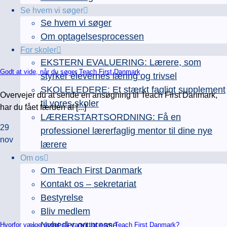
Se hvem vi søger
Se hvem vi søger
Om optagelsesprocessen
For skoler
EKSTERN EVALUERING: Lærere, som
Godt at vide, når du søger Teach First Danmark
styrker elevernes læring og trivsel
SKOLELEDERE: Et stærkt fagligt supplement
Overvejer du at sende en ansøgning til Teach First Danmark,
til vores skoler
har du fået færden af [...]
LÆRERSTARTSORDNING: Få en
29
professionel lærerfaglig mentor til dine nye
nov
lærere
Om os
Om Teach First Danmark
Kontakt os – sekretariat
Bestyrelse
Bliv medlem
Nyheder og presse
Hvorfor vælge noget så vanvittigt som Teach First Danmark?