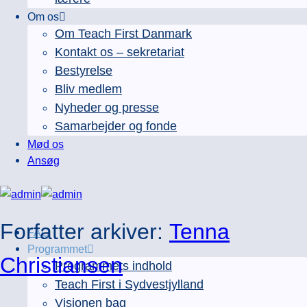
Om os
Om Teach First Danmark
Kontakt os – sekretariat
Bestyrelse
Bliv medlem
Nyheder og presse
Samarbejder og fonde
Mød os
Ansøg
Forfatter arkiver:
Tenna
FAQ
Programmet
Christiansen
Programmets indhold
Teach First i Sydvestjylland
Visionen bag