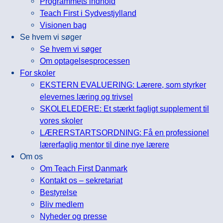
Programmets indhold
Teach First i Sydvestjylland
Visionen bag
Se hvem vi søger
Se hvem vi søger
Om optagelsesprocessen
For skoler
EKSTERN EVALUERING: Lærere, som styrker
elevernes læring og trivsel
SKOLELEDERE: Et stærkt fagligt supplement til
vores skoler
LÆRERSTARTSORDNING: Få en professionel
lærerfaglig mentor til dine nye lærere
Om os
Om Teach First Danmark
Kontakt os – sekretariat
Bestyrelse
Bliv medlem
Nyheder og presse