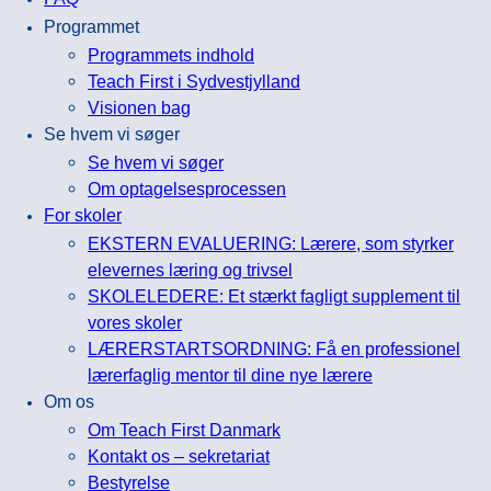
Programmet
Programmets indhold
Teach First i Sydvestjylland
Visionen bag
Se hvem vi søger
Se hvem vi søger
Om optagelsesprocessen
For skoler
EKSTERN EVALUERING: Lærere, som styrker
elevernes læring og trivsel
SKOLELEDERE: Et stærkt fagligt supplement til
vores skoler
LÆRERSTARTSORDNING: Få en professionel
lærerfaglig mentor til dine nye lærere
Om os
Om Teach First Danmark
Kontakt os – sekretariat
Bestyrelse