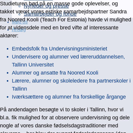
Studieturen bød på en masse gode oplevelser, og
Nyheder og presse
takket været vores estiske samarbejdspartner Sandra
Samarbejder og fonde
fra Noored Kooli (Teach For Estonia) havde vi mulighed
Mød os
for at vidensdele med en bred vifte af interessante
Ansøg
aktører:
Embedsfolk fra Undervisningsministeriet
Undervisere og alumner ved læreruddannelsen,
Tallinn Universitet
Alumner og ansatte fra Noored Kooli
Lærere, alumner og skoleledere fra partnerskoler i
Tallinn
Iværksættere og alumner fra forskellige årgange
På andendagen besøgte vi to skoler i Tallinn, hvor vi
bl.a. fik mulighed for at observere undervisning og dele
nogle af vores danske fødselsdagstraditioner med