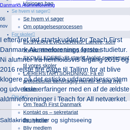
Visionen bag
Danmarks Alumneforening
Se hvem vi søger
Se hvem vi søger
06
nov
Om optagelsesprocessen
For skoler
I efteråret lød startskuddet for Teach First
EKSTERN EVALUERING: Lærere, som
Danmark Alumneforenings første studietur.
styrker elevernes læring og trivsel
SKOLELEDERE: Et stærkt fagligt supplement
Ni alumner fra henholdsvis årgang 2015 og
til vores skoler
2016 rejste fire dage til Tallinn for at blive
LÆRERSTARTSORDNING: Få en
klogere på det estiske uddannelsessystem
professionel lærerfaglig mentor til dine nye
og udveksle erfaringer med en af de ældste
lærere
Om os
alumneforeninger i Teach for All netværket.
Om Teach First Danmark
Kontakt os – sekretariat
Saltlakrids, skoler og sightseeing
Bestyrelse
Bliv medlem