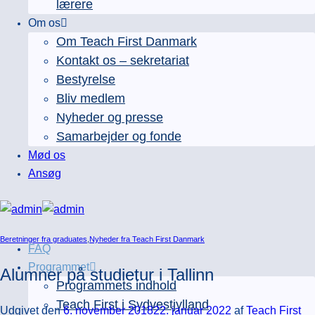
lærere
Om os
Om Teach First Danmark
Kontakt os – sekretariat
Bestyrelse
Bliv medlem
Nyheder og presse
Samarbejder og fonde
Mød os
Ansøg
Beretninger fra graduates
,
Nyheder fra Teach First Danmark
FAQ
Programmet
Alumner på studietur i Tallinn
Programmets indhold
Teach First i Sydvestjylland
Udgivet den
6. november 2018
22. januar 2022
af
Teach First