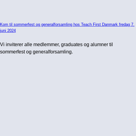
Kom til sommerfest og generalforsamling hos Teach First Danmark fredag 7.
juni 2024
Vi inviterer alle medlemmer, graduates og alumner til
sommerfest og generalforsamling.