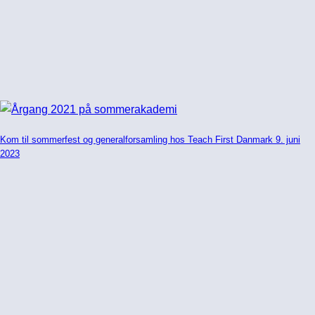
Kom til sommerfest og generalforsamling hos Teach First Danmark 9. juni
2023