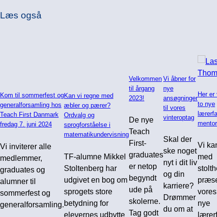
Læs også
Velkommen
Vi åbner for
til årgang
nye
Her er
Kom til sommerfest og
Kan vi regne med
2023!
ansøgninger
to nye
generalforsamling hos
æbler og pærer?
til vores
lærerfa
Teach First Danmark
Ordvalg og
vinteroptag
De nye
mentor
fredag 7. juni 2024
sprogforståelse i
Teach
matematikundervisning
Skal der
First-
Vi ka
Vi inviterer alle
ske noget
graduates
TF-alumne Mikkel
med
medlemmer,
nyt i dit liv
er netop
Stoltenberg har
stolt
graduates og
og din
begyndt
udgivet en bog om
præs
alumner til
karriere?
ude på
sprogets store
vores
sommerfest og
Drømmer
skolerne.
betydning for
nye
generalforsamling.
du om at
Tag godt
elevernes udbytte
lærer