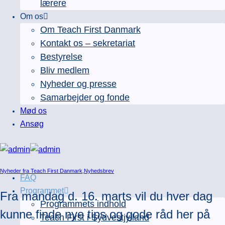
lærere
Om os
Om Teach First Danmark
Kontakt os – sekretariat
Bestyrelse
Bliv medlem
Nyheder og presse
Samarbejder og fonde
Mød os
Ansøg
Nyheder fra Teach First Danmark
,
Nyhedsbrev
FAQ
Programmet
Fra mandag d. 16. marts vil du hver dag
Programmets indhold
kunne finde nye tips og gode råd her på
Teach First i Sydvestjylland