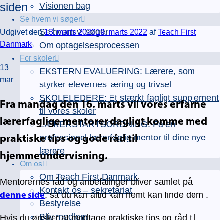
siden
Visionen bag
Se hvem vi søger
Se hvem vi søger
Udgivet den
13. marts 2020
19. marts 2022
af
Teach First
Danmark
Om optagelsesprocessen
For skoler
13
EKSTERN EVALUERING: Lærere, som
mar
styrker elevernes læring og trivsel
SKOLELEDERE: Et stærkt fagligt supplement
Fra mandag den 16. marts vil vores erfarne
til vores skoler
lærerfaglige mentorer dagligt komme med
LÆRERSTARTSORDNING: Få en
professionel lærerfaglig mentor til dine nye
praktiske tips og gode råd til
lærere
hjemmeundervisning.
Om os
Om Teach First Danmark
Mentorernes råd og anbefalinger bliver samlet på
Kontakt os – sekretariat
, så du kan altid kan nemt kan finde dem
.
denne side
Bestyrelse
Bliv medlem
Hvis du ønsker at modtage praktiske tips og råd til