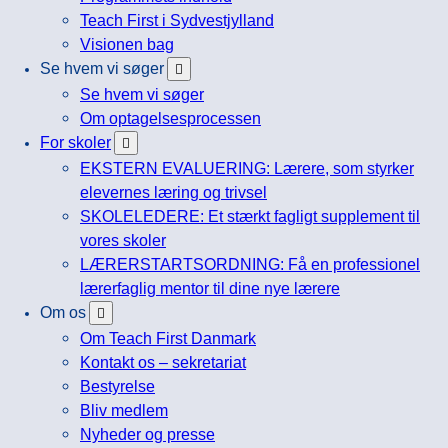
Teach First i Sydvestjylland
Visionen bag
Se hvem vi søger
Se hvem vi søger
Om optagelsesprocessen
For skoler
EKSTERN EVALUERING: Lærere, som styrker
elevernes læring og trivsel
SKOLELEDERE: Et stærkt fagligt supplement til
vores skoler
LÆRERSTARTSORDNING: Få en professionel
lærerfaglig mentor til dine nye lærere
Om os
Om Teach First Danmark
Kontakt os – sekretariat
Bestyrelse
Bliv medlem
Nyheder og presse