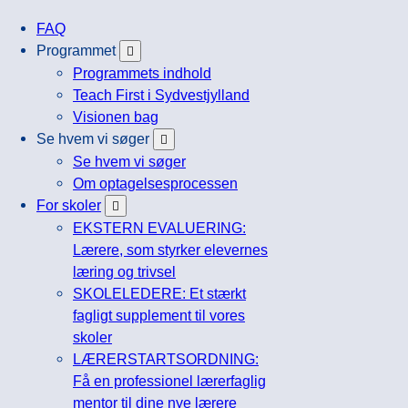
FAQ
Programmet
Programmets indhold
Teach First i Sydvestjylland
Visionen bag
Se hvem vi søger
Se hvem vi søger
Om optagelsesprocessen
For skoler
EKSTERN EVALUERING:
Lærere, som styrker elevernes
læring og trivsel
SKOLELEDERE: Et stærkt
fagligt supplement til vores
skoler
LÆRERSTARTSORDNING:
Få en professionel lærerfaglig
mentor til dine nye lærere