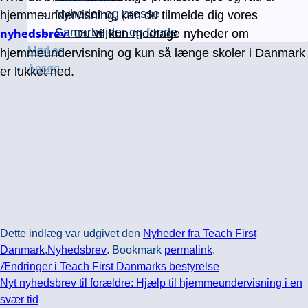
Nyheder og presse
hjemmeundervisning, kan du tilmelde dig vores
Samarbejder og fonde
. Du vil kun modtage nyheder om
nyhedsbrev
Mød os
hjemmeundervisning og kun så længe skoler i Danmark
Ansøg
er lukket ned.
Dette indlæg var udgivet den
Nyheder fra Teach First
Danmark
,
Nyhedsbrev
. Bookmark
permalink
.
Ændringer i Teach First Danmarks bestyrelse
Nyt nyhedsbrev til forældre: Hjælp til hjemmeundervisning i en
svær tid