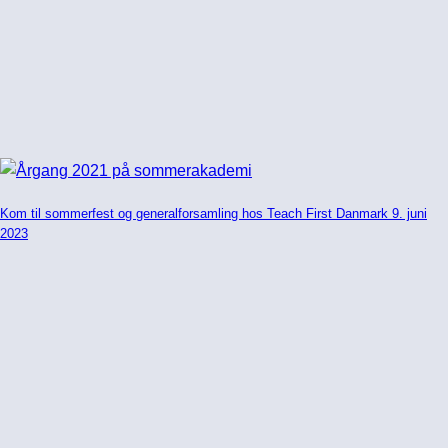
Kom til sommerfest og generalforsamling hos Teach First Danmark 9. juni
2023