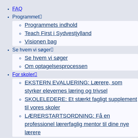
Fortsæt
FAQ
til
Programmet
indhold
Programmets indhold
Teach First i Sydvestjylland
Visionen bag
Se hvem vi søger
Se hvem vi søger
Om optagelsesprocessen
For skoler
EKSTERN EVALUERING: Lærere, som
styrker elevernes læring og trivsel
SKOLELEDERE: Et stærkt fagligt supplement
til vores skoler
LÆRERSTARTSORDNING: Få en
professionel lærerfaglig mentor til dine nye
lærere