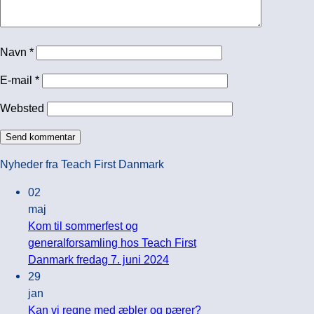
Navn
*
E-mail
*
Websted
Nyheder fra Teach First Danmark
02
maj
Kom til sommerfest og
generalforsamling hos Teach First
Ingen
Danmark fredag 7. juni 2024
kommentarer
29
til
jan
Kom
Kan vi regne med æbler og pærer?