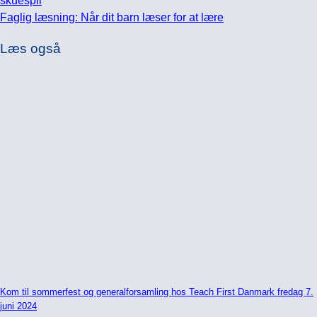
skuespil
Faglig læsning: Når dit barn læser for at lære
Læs også
Kom til sommerfest og generalforsamling hos Teach First Danmark fredag 7.
juni 2024