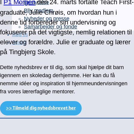
I
P1 Morgen
den 24. marts fortalte Teach First-
Bestyrelse
Bliv medlem
graduate, Julie Chrøis, om hvordan hun i
Nyheder og presse
denne tid forbereder sin undervisning og
Samarbejder og fonde
fokuserer på det vigtigste, nemlig relationen til
Mød os
elever og forældre. Julie er graduate og lærer
Ansøg
på Tingbjerg Skole.
Dette nyhedsbrev er til dig, som skal hjælpe dit barn
igennem en skoledag derhjemme. Her kan du få
nemme idéer og inspiration til hjemmeundervisningen
fra vores lærerfaglige mentorer.
>> Tilmeld dig nyhedsbrevet her