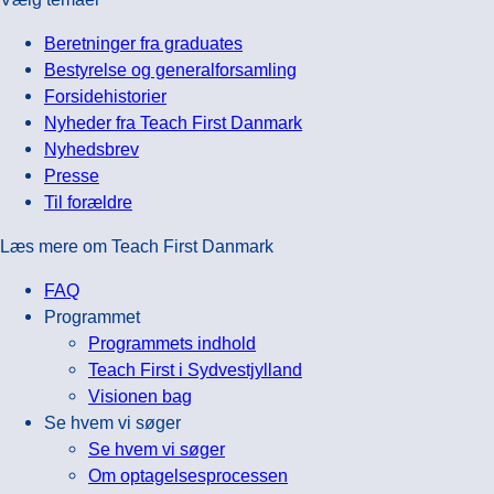
to
vinteroptag
nye
Beretninger fra graduates
lærerfaglige
Bestyrelse og generalforsamling
mentorer
Forsidehistorier
Nyheder fra Teach First Danmark
Nyhedsbrev
Presse
Til forældre
Læs mere om Teach First Danmark
FAQ
Programmet
Programmets indhold
Teach First i Sydvestjylland
Visionen bag
Se hvem vi søger
Se hvem vi søger
Om optagelsesprocessen