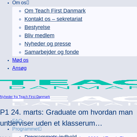
Om os
Om Teach First Danmark
Kontakt os – sekretariat
Bestyrelse
Bliv medlem
Nyheder og presse
Samarbejder og fonde
Mød os
Ansøg
Nyheder fra Teach First Danmark
P1 24. marts: Graduate om hvordan man
FAQ
underviser uden et klasserum…
Programmet