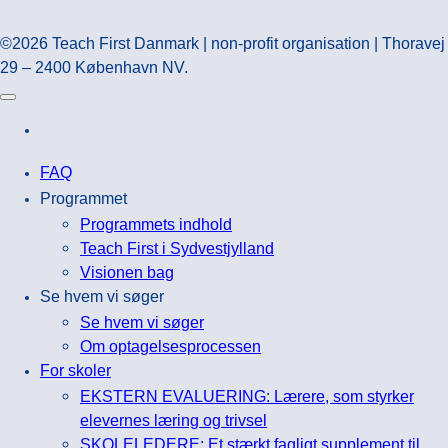
©2026 Teach First Danmark | non-profit organisation | Thoravej
29 – 2400 København NV.
FAQ
Programmet
Programmets indhold
Teach First i Sydvestjylland
Visionen bag
Se hvem vi søger
Se hvem vi søger
Om optagelsesprocessen
For skoler
EKSTERN EVALUERING: Lærere, som styrker
elevernes læring og trivsel
SKOLELEDERE: Et stærkt fagligt supplement til