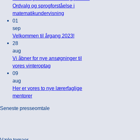
til
Ordvalg og sprogforståelse i
sommerfest
Ingen
matematikundervisning
og
kommentarer
01
til
generalforsamling
sep
Kan
hos
Ingen
Velkommen til årgang 2023!
vi
Teach
kommentarer
28
regne
til
First
aug
med
Velkommen
Danmark
Vi åbner for nye ansøgninger til
æbler
til
fredag
Ingen
vores vinteroptag
og
årgang
7.
kommentarer
09
til
pærer?
2023!
juni
aug
Vi
Ordvalg
2024
Her er vores to nye lærerfaglige
åbner
og
Ingen
mentorer
for
sprogforståelse
kommentarer
Seneste presseomtale
til
nye
i
Her
ansøgninger
matematikundervisning
er
til
vores
vores
Vælg temaer