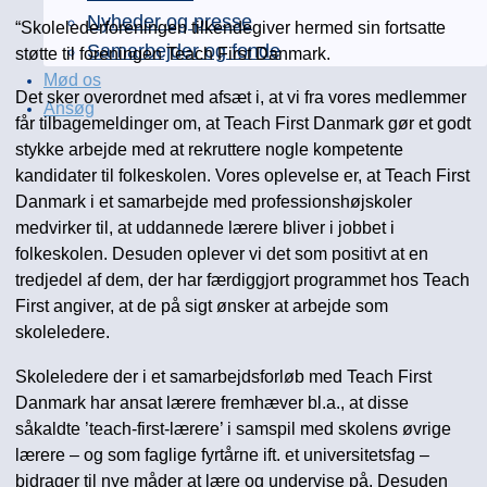
Nyheder og presse
“Skolelederforeningen tilkendegiver hermed sin fortsatte
Samarbejder og fonde
støtte til foreningen Teach First Danmark.
Mød os
Det sker overordnet med afsæt i, at vi fra vores medlemmer
Ansøg
får tilbagemeldinger om, at Teach First Danmark gør et godt
stykke arbejde med at rekruttere nogle kompetente
kandidater til folkeskolen. Vores oplevelse er, at Teach First
Danmark i et samarbejde med professionshøjskoler
medvirker til, at uddannede lærere bliver i jobbet i
folkeskolen. Desuden oplever vi det som positivt at en
tredjedel af dem, der har færdiggjort programmet hos Teach
First angiver, at de på sigt ønsker at arbejde som
skoleledere.
Skoleledere der i et samarbejdsforløb med Teach First
Danmark har ansat lærere fremhæver bl.a., at disse
såkaldte ’teach-first-lærere’ i samspil med skolens øvrige
lærere – og som faglige fyrtårne ift. et universitetsfag –
bidrager til nye måder at lære og undervise på. Desuden