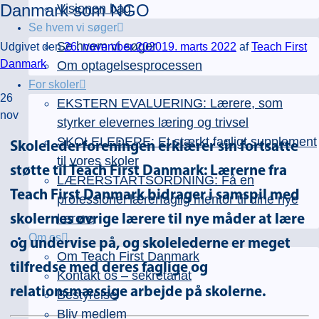
Danmark som NGO
Visionen bag
Se hvem vi søger
Se hvem vi søger
Udgivet den
26. november 2020
19. marts 2022
af
Teach First
Danmark
Om optagelsesprocessen
For skoler
26
EKSTERN EVALUERING: Lærere, som
nov
styrker elevernes læring og trivsel
SKOLELEDERE: Et stærkt fagligt supplement
Skolelederforeningen erklærer sin fortsatte
til vores skoler
støtte til Teach First Danmark: Lærerne fra
LÆRERSTARTSORDNING: Få en
Teach First Danmark bidrager i samspil med
professionel lærerfaglig mentor til dine nye
lærere
skolernes øvrige lærere til nye måder at lære
Om os
og undervise på, og skolelederne er meget
Om Teach First Danmark
tilfredse med deres faglige og
Kontakt os – sekretariat
relationsmæssige arbejde på skolerne.
Bestyrelse
Bliv medlem