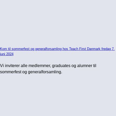
Kom til sommerfest og generalforsamling hos Teach First Danmark fredag 7.
juni 2024
Vi inviterer alle medlemmer, graduates og alumner til
sommerfest og generalforsamling.