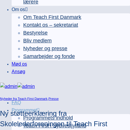
lærere
Om os
Om Teach First Danmark
Kontakt os – sekretariat
Bestyrelse
Bliv medlem
Nyheder og presse
Samarbejder og fonde
Mød os
Ansøg
Nyheder fra Teach First Danmark
,
Presse
FAQ
Programmet
Ny støtteerklæring fra
Programmets indhold
Skolelederforeningen til Teach First
Teach First i Sydvestjylland