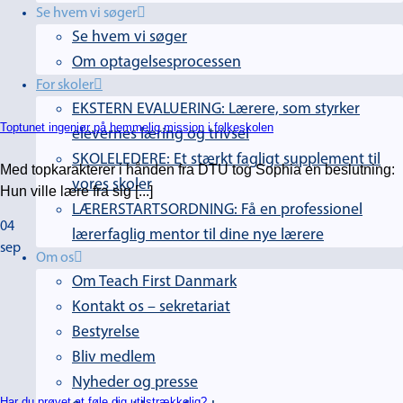
Se hvem vi søger
Se hvem vi søger
Om optagelsesprocessen
For skoler
EKSTERN EVALUERING: Lærere, som styrker
Toptunet ingeniør på hemmelig mission i folkeskolen
elevernes læring og trivsel
SKOLELEDERE: Et stærkt fagligt supplement til
Med topkarakterer i hånden fra DTU tog Sophia en beslutning:
vores skoler
Hun ville lære fra sig [...]
LÆRERSTARTSORDNING: Få en professionel
04
lærerfaglig mentor til dine nye lærere
sep
Om os
Om Teach First Danmark
Kontakt os – sekretariat
Bestyrelse
Bliv medlem
Nyheder og presse
Har du prøvet at føle dig utilstrækkelig?