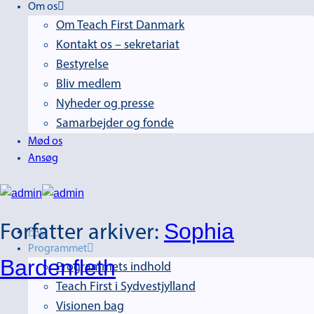
Om os
Om Teach First Danmark
Kontakt os – sekretariat
Bestyrelse
Bliv medlem
Nyheder og presse
Samarbejder og fonde
Mød os
Ansøg
Sophia
Forfatter arkiver:
FAQ
Programmet
Bardenfleth
Programmets indhold
Teach First i Sydvestjylland
Visionen bag