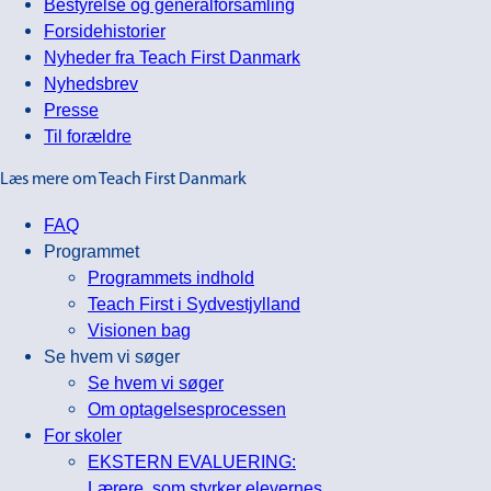
Bestyrelse og generalforsamling
Forsidehistorier
Nyheder fra Teach First Danmark
Nyhedsbrev
Presse
Til forældre
Læs mere om Teach First Danmark
FAQ
Programmet
Programmets indhold
Teach First i Sydvestjylland
Visionen bag
Se hvem vi søger
Se hvem vi søger
Om optagelsesprocessen
For skoler
EKSTERN EVALUERING:
Lærere, som styrker elevernes