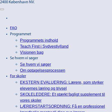
2400 København NV.
FAQ
Programmet
Programmets indhold
Teach First i Sydvestjylland
Visionen bag
Se hvem vi søger
Se hvem vi søger
Om optagelsesprocessen
For skoler
EKSTERN EVALUERING: Lærere, som styrker
elevernes læring og trivsel
SKOLELEDERE: Et stærkt fagligt supplement til
vores skoler
LÆRERSTARTSORDNING: Få en professionel