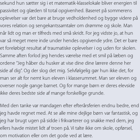
sekund hun sætter sig i et matematik-klasselokale bliver energien til
passivitet og glæden til total opgivenhed. Baseret på sommerens
oplevelser var det bare at bruge vedholdenhed og bygge videre på
vores relation og sengekantssamtaler om drømme og skole. Man
når lidt og man er tilfreds med små skridt. For jeg vidste jo, at hun
var så meget mere inde under hendes opgivende ydre. Det er bare
et foreløbigt resultat af traumatiske oplevelser i og uden for skolen.
Samme aften forlod jeg hendes værelse med et smil på læben og
ordene ”Jeg håber du husker at vise dine dine lærere denne her
side af dig”. Og der slog det mig. Selvfølgelig gør hun ikke det, for
man ser alt for nemt kun eleven i klasserummet. Man ser eleven og
overser nogle gange barnet. Og for mange børn er deres elevside
ikke deres bedste side af mange forskellige grunde.
Med den tanke var mandagen efter efterårsferien endnu bedre, end
jeg havde regnet med. At se alle mine dejlige børn var fantastisk, og
jeg har brugt ugen på sidde i frikvarterer og snakke med dem, jeg
ellers havde mistet lidt af troen på. Vi talte ikke om skole, opførsel,
om motivation eller om det gode ved at lære.