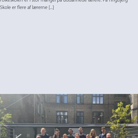
Folkeskolen er i stor mangel på uddannede lærere. På Tingbjerg
Skole er flere af lærerne [...]