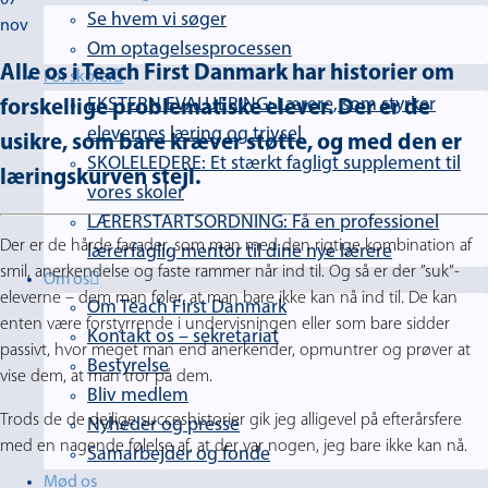
Se hvem vi søger
nov
Om optagelsesprocessen
Alle os i Teach First Danmark har historier om
For skoler
EKSTERN EVALUERING: Lærere, som styrker
forskellige problematiske elever. Der er de
elevernes læring og trivsel
usikre, som bare kræver støtte, og med den er
SKOLELEDERE: Et stærkt fagligt supplement til
læringskurven stejl.
vores skoler
LÆRERSTARTSORDNING: Få en professionel
Der er de hårde facader, som man med den rigtige kombination af
lærerfaglig mentor til dine nye lærere
smil, anerkendelse og faste rammer når ind til. Og så er der ”suk”-
Om os
eleverne – dem man føler, at man bare ikke kan nå ind til. De kan
Om Teach First Danmark
enten være forstyrrende i undervisningen eller som bare sidder
Kontakt os – sekretariat
passivt, hvor meget man end anerkender, opmuntrer og prøver at
Bestyrelse
vise dem, at man tror på dem.
Bliv medlem
Trods de de dejlige succeshistorier gik jeg alligevel på efterårsfere
Nyheder og presse
med en nagende følelse af, at der var nogen, jeg bare ikke kan nå.
Samarbejder og fonde
Mød os