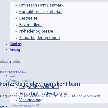
Om Teach First Danmark
Kontakt os – sekretariat
Bestyrelse
Bliv medlem
Nyheder og presse
Samarbejder og fonde
Mød os
Ansøg
Beretninger fra graduates
FAQ
Programmet
Forfærdelig elev, men skønt barn
Programmets indhold
Teach First i Sydvestjylland
Udgivet den
7. november 2016
6. januar 2021
af
Vibeke Schmidt
Visionen bag
Se hvem vi søger
07