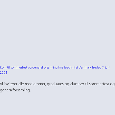
Kom til sommerfest og generalforsamling hos Teach First Danmark fredag 7. juni
2024
Vi inviterer alle medlemmer, graduates og alumner til sommerfest og
generalforsamling.