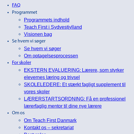
FAQ
Programmet
Programmets indhold
Teach First i Sydvestjylland
Visionen bag
Se hvem vi søger
Se hvem vi søger
Om optagelsesprocessen
For skoler
EKSTERN EVALUERING: Lærere, som styrker
elevernes læring og trivsel
SKOLELEDERE: Et stærkt fagligt supplement til
vores skoler
LÆRERSTARTSORDNING: Få en professionel
lærerfaglig mentor til dine nye lærere
Om os
Om Teach First Danmark
Kontakt os – sekretariat