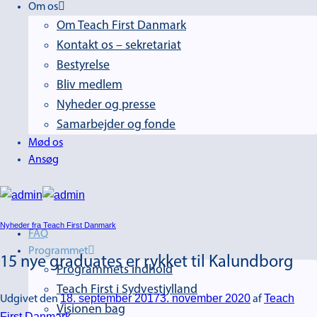
Om os
Om Teach First Danmark
Kontakt os – sekretariat
Bestyrelse
Bliv medlem
Nyheder og presse
Samarbejder og fonde
Mød os
Ansøg
Nyheder fra Teach First Danmark
FAQ
Programmet
15 nye graduates er rykket til Kalundborg
Programmets indhold
Teach First i Sydvestjylland
18. september 2017
3. november 2020
Teach
Udgivet den
af
Visionen bag
First Danmark