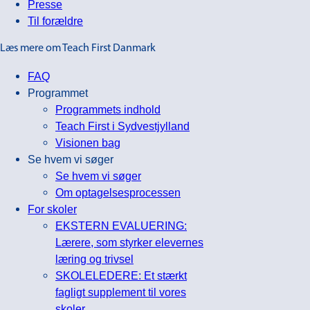
Presse
Til forældre
Læs mere om Teach First Danmark
FAQ
Programmet
Programmets indhold
Teach First i Sydvestjylland
Visionen bag
Se hvem vi søger
Se hvem vi søger
Om optagelsesprocessen
For skoler
EKSTERN EVALUERING:
Lærere, som styrker elevernes
læring og trivsel
SKOLELEDERE: Et stærkt
fagligt supplement til vores
skoler