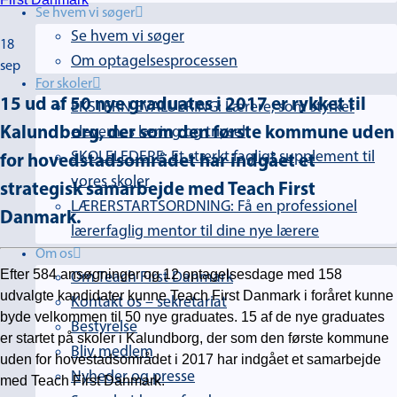
Se hvem vi søger
Se hvem vi søger
18
Om optagelsesprocessen
sep
For skoler
15 ud af 50 nye graduates i 2017 er rykket til
EKSTERN EVALUERING: Lærere, som styrker
Kalundborg, der som den første kommune uden
elevernes læring og trivsel
SKOLELEDERE: Et stærkt fagligt supplement til
for hovedstadsområdet har indgået et
vores skoler
strategisk samarbejde med Teach First
LÆRERSTARTSORDNING: Få en professionel
Danmark.
lærerfaglig mentor til dine nye lærere
Om os
Efter 584 ansøgninger og 12 optagelsesdage med 158
Om Teach First Danmark
udvalgte kandidater kunne Teach First Danmark i foråret kunne
Kontakt os – sekretariat
byde velkommen til 50 nye graduates. 15 af de nye graduates
Bestyrelse
er startet på skoler i Kalundborg, der som den første kommune
Bliv medlem
uden for hovestadsområdet i 2017 har indgået et samarbejde
Nyheder og presse
med Teach First Danmark.