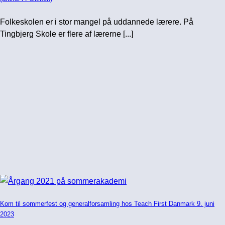
Folkeskolen er i stor mangel på uddannede lærere. På
Tingbjerg Skole er flere af lærerne [...]
Kom til sommerfest og generalforsamling hos Teach First Danmark 9. juni
2023