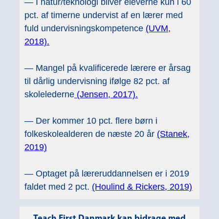
— I natur/teknologi bliver eleverne kun i 60
pct. af timerne undervist af en lærer med
fuld undervisningskompetence
(UVM,
2018).
— Mangel på kvalificerede lærere er årsag
til dårlig undervisning ifølge 82 pct. af
skolelederne
(Jensen, 2017).
— Der kommer 10 pct. flere børn i
folkeskolealderen de næste 20 år
(Stanek,
2019)
— Optaget på læreruddannelsen er i 2019
faldet med 2 pct.
(Houlind & Rickers, 2019)
Teach First Danmark kan bidrage med