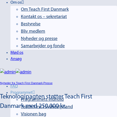
Om os
Om Teach First Danmark
Kontakt os – sekretariat
Bestyrelse
Bliv medlem
Nyheder og presse
Samarbejder og fonde
Mød os
Ansøg
Nyheder fra Teach First Danmark
Presse
,
FAQ
Programmet
Teknologipagten støtter Teach First
Programmets indhold
Danmark med 250.000 kr.
Teach First i Sydvestjylland
Visionen bag