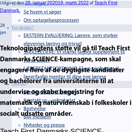
28. januar 2020
19. marts 2022
Teach First
Udgivet den
af
Se hvem vi søger
Danmark
Se hvem vi søger
Om optagelsesprocessen
28
For skoler
jan
EKSTERN EVALUERING: Lærere, som styrker
elevernes læring og trivsel
Teknologipagtens støtte vil gå til Teach First
SKOLELEDERE: Et stærkt fagligt supplement til
Danmarks SCIENCE-kampagne, som skal
vores skoler
LÆRERSTARTSORDNING: Få en professionel
engagere flere af de dygtigste kandidater
lærerfaglig mentor til dine nye lærere
og bachelorer fra universiteterne til at
Om os
undervise og skabe begejstring for
Om Teach First Danmark
Kontakt os – sekretariat
matematik og naturvidenskab i folkeskoler i
Bestyrelse
socialt udsatte områder.
Bliv medlem
Nyheder og presse
Teach First Danmarks SCIENCE-