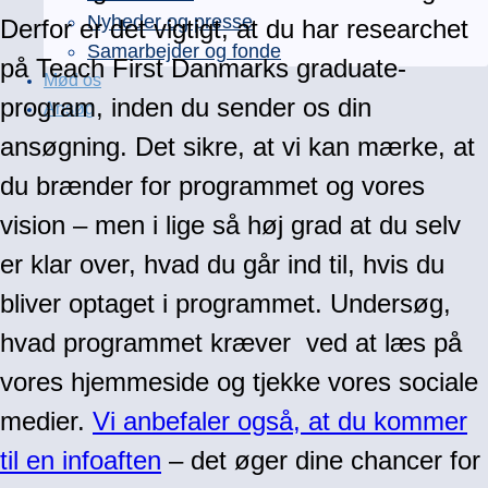
Nyheder og presse
Derfor er det vigtigt, at du har researchet
Samarbejder og fonde
på Teach First Danmarks graduate-
Mød os
program, inden du sender os din
Ansøg
ansøgning. Det sikre, at vi kan mærke, at
du brænder for programmet og vores
vision – men i lige så høj grad at du selv
er klar over, hvad du går ind til, hvis du
bliver optaget i programmet. Undersøg,
hvad programmet kræver ved at læs på
vores hjemmeside og tjekke vores sociale
medier.
Vi anbefaler også, at du kommer
til en infoaften
– det øger dine chancer for