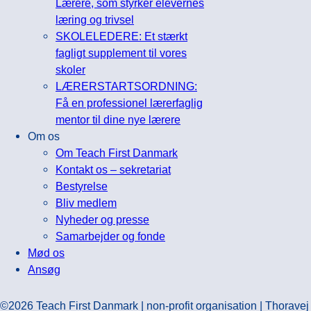
Lærere, som styrker elevernes
læring og trivsel
SKOLELEDERE: Et stærkt
fagligt supplement til vores
skoler
LÆRERSTARTSORDNING:
Få en professionel lærerfaglig
mentor til dine nye lærere
Om os
Om Teach First Danmark
Kontakt os – sekretariat
Bestyrelse
Bliv medlem
Nyheder og presse
Samarbejder og fonde
Mød os
Ansøg
©2026 Teach First Danmark | non-profit organisation | Thoravej