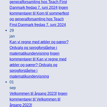
generalforsamling hos Teach First
Danmark fredag 7. juni 2024
Ingen
kommentarer
til Kom til sommerfest
og generalforsamling hos Teach
First Danmark fredag 7. juni 2024
29
jan
Kan vi regne med æbler og pærer?
Ordvalg og sprogforståelse i
matematikundervisning
Ingen
kommentarer
til Kan vi regne med
æbler og pærer? Ordvalg og
sprogforståelse i
matematikundervisning
01
sep
Velkommen til årgang 2023!
Ingen
kommentarer
til Velkommen til
årgang 2023!