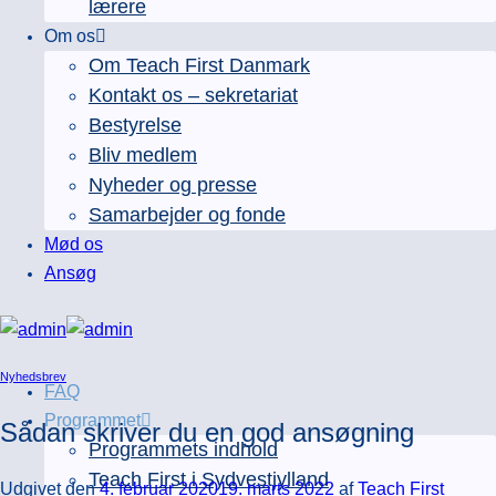
lærere
Om os
Om Teach First Danmark
Kontakt os – sekretariat
Bestyrelse
Bliv medlem
Nyheder og presse
Samarbejder og fonde
Mød os
Ansøg
Nyhedsbrev
FAQ
Programmet
Sådan skriver du en god ansøgning
Programmets indhold
Teach First i Sydvestjylland
Udgivet den
4. februar 2020
19. marts 2022
af
Teach First