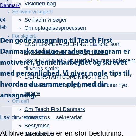
Visionen bag
Danmark
Se hvem vi søger
Se hvem vi søger
04
feb
Om optagelsesprocessen
For skoler
Den gode ansøgning til Teach First
EKSTERN EVALUERING: Lærere, som
Danmarks toårige graduate-program er
styrker elevernes læring og trivsel
SKOLELEDERE: Et stærkt fagligt supplement
motiveret, gennemarbejdet og skrevet
til vores skoler
med personlighed. Vi giver nogle tips til,
LÆRERSTARTSORDNING: Få en
hvordan du rammer plet med din
professionel lærerfaglig mentor til dine nye
lærere
ansøgning.
Om os
Om Teach First Danmark
Lav din research
Kontakt os – sekretariat
Bestyrelse
At blive graduate er en stor beslutning.
Bliv medlem