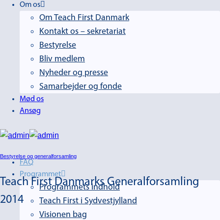
Om os
Om Teach First Danmark
Kontakt os – sekretariat
Bestyrelse
Bliv medlem
Nyheder og presse
Samarbejder og fonde
Mød os
Ansøg
Bestyrelse og generalforsamling
FAQ
Programmet
Teach First Danmarks Generalforsamling
Programmets indhold
2014
Teach First i Sydvestjylland
Visionen bag