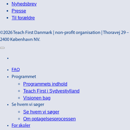
Nyhedsbrev
Presse
Til forældre
©2026 Teach First Danmark | non-profit organisation | Thoravej 29 –
2400 København NV.
FAQ
Programmet
Programmets indhold
Teach First i Sydvestjylland
Visionen bag
Se hvem vi søger
Se hvem vi søger
Om optagelsesprocessen
For skoler