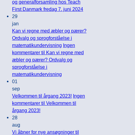
og generalforsamling hos Teach
First Danmark fredag 7. juni 2024
29
jan
Kan vi regne med æbler og pærer?
Ordvalg og sprogforståelse i
matematikundervisning
Ingen
kommentarer
til Kan vi regne med
æbler og pærer? Ordvalg og
sprogforståelse i
matematikundervisning
01
sep
Velkommen til årgang 2023!
Ingen
kommentarer
til Velkommen til
årgang 2023!
28
aug
Vi åbner for nye ansøgninger til