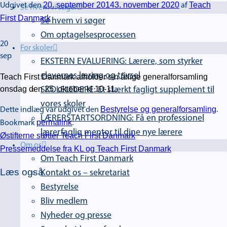
20. september 2014
3. november 2020
Teach
Udgivet den
af
Se hvem vi søger
First Danmark
Se hvem vi søger
Om optagelsesprocessen
20
For skoler
sep
EKSTERN EVALUERING: Lærere, som styrker
elevernes læring og trivsel
Teach First Danmark afholder sin årlige generalforsamling
onsdag den 25. oktober kl 10-11.
SKOLELEDERE: Et stærkt fagligt supplement til
vores skoler
Bestyrelse og generalforsamling
Dette indlæg var udgivet den
.
LÆRERSTARTSORDNING: Få en professionel
permalink
Bookmark
.
lærerfaglig mentor til dine nye lærere
Østifterne støtter Teach First Danmark
Om os
Pressemeddelse fra KL og Teach First Danmark
Om Teach First Danmark
Læs også
Kontakt os – sekretariat
Bestyrelse
Bliv medlem
Nyheder og presse