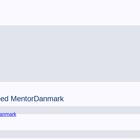
 med MentorDanmark
Danmark