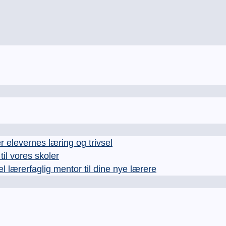
levernes læring og trivsel
l vores skoler
rerfaglig mentor til dine nye lærere