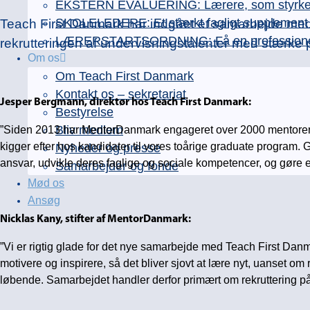
EKSTERN EVALUERING: Lærere, som styrker e
SKOLELEDERE: Et stærkt fagligt supplement ti
Teach First Danmark har indgået et samarbejde med 
LÆRERSTARTSORDNING: Få en professionel læ
rekrutteringen af undervisningstalenter med stærke 
Om os
Om Teach First Danmark
Kontakt os – sekretariat
Jesper Bergmann, direktør hos Teach First Danmark:
Bestyrelse
Bliv medlem
”Siden 2013 har MentorDanmark engageret over 2000 mentorer. De 
kigger efter hos kandidater til vores toårige graduate program. 
Nyheder og presse
ansvar, udvikle deres faglige og sociale kompetencer, og gøre en
Samarbejder og fonde
Mød os
Ansøg
Nicklas Kany, stifter af MentorDanmark:
”Vi er rigtig glade for det nye samarbejde med Teach First Danm
motivere og inspirere, så det bliver sjovt at lære nyt, uanset o
løbende. Samarbejdet handler derfor primært om rekruttering på