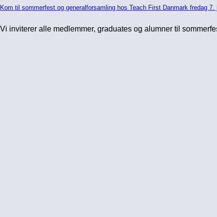
Kom til sommerfest og generalforsamling hos Teach First Danmark fredag 7. 
Vi inviterer alle medlemmer, graduates og alumner til sommerfe