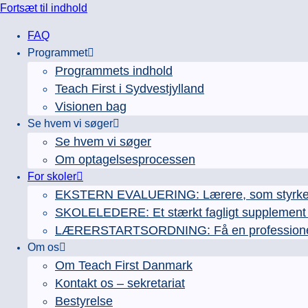
Fortsæt til indhold
FAQ
Programmet
Programmets indhold
Teach First i Sydvestjylland
Visionen bag
Se hvem vi søger
Se hvem vi søger
Om optagelsesprocessen
For skoler
EKSTERN EVALUERING: Lærere, som styrker e
SKOLELEDERE: Et stærkt fagligt supplement ti
LÆRERSTARTSORDNING: Få en professionel læ
Om os
Om Teach First Danmark
Kontakt os – sekretariat
Bestyrelse