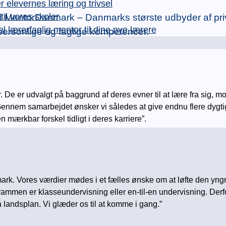
levernes læring og trivsel
l vores skoler
MentorDanmark – Danmarks største udbyder af privat
rerfaglig mentor til dine nye lærere
personlige og faglige kompetencer.
er udvalgt på baggrund af deres evner til at lære fra sig, moti
Gennem samarbejdet ønsker vi således at give endnu flere dygtige 
 mærkbar forskel tidligt i deres karriere”.
ark. Vores værdier mødes i et fælles ønske om at løfte den yngr
m rammen er klasseundervisning eller en-til-en undervisning. Derf
 landsplan. Vi glæder os til at komme i gang.”