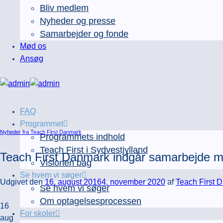
Bliv medlem
Nyheder og presse
Samarbejder og fonde
Mød os
Ansøg
FAQ
Programmet
Nyheder fra Teach First Danmark
Programmets indhold
Teach First i Sydvestjylland
Teach First Danmark indgår samarbejde
Visionen bag
Se hvem vi søger
Udgivet den
16. august 2016
4. november 2020
af
Teach First 
Se hvem vi søger
Om optagelsesprocessen
16
For skoler
aug