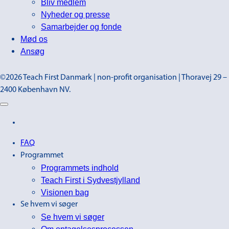
Bliv medlem
Nyheder og presse
Samarbejder og fonde
Mød os
Ansøg
©2026 Teach First Danmark | non-profit organisation | Thoravej 29 –
2400 København NV.
FAQ
Programmet
Programmets indhold
Teach First i Sydvestjylland
Visionen bag
Se hvem vi søger
Se hvem vi søger
Om optagelsesprocessen