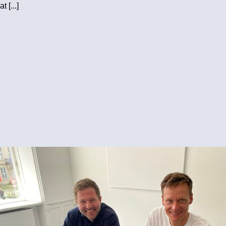
at [...]