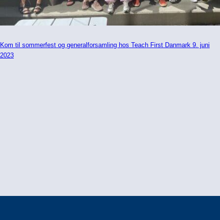
Kom til sommerfest og generalforsamling hos Teach First Danmark 9. juni
2023