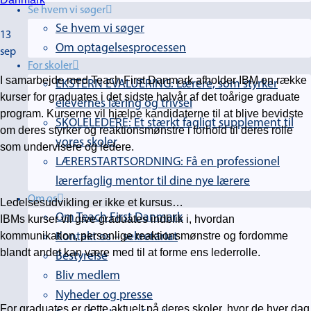
Se hvem vi søger
Se hvem vi søger
13
Om optagelsesprocessen
sep
For skoler
I samarbejde med Teach First Danmark afholder IBM en række
EKSTERN EVALUERING: Lærere, som styrker
kurser for graduates i det sidste halvår af det toårige graduate
elevernes læring og trivsel
program. Kurserne vil hjælpe kandidaterne til at blive bevidste
SKOLELEDERE: Et stærkt fagligt supplement til
om deres styrker og reaktionsmønstre i forhold til deres rolle
vores skoler
som undervisere og ledere.
LÆRERSTARTSORDNING: Få en professionel
lærerfaglig mentor til dine nye lærere
Om os
Ledelsesudvikling er ikke et kursus…
Om Teach First Danmark
IBMs kurser vil give graduates indblik i, hvordan
kommunikation, personlige reaktionsmønstre og fordomme
Kontakt os – sekretariat
blandt andet kan være med til at forme ens lederrolle.
Bestyrelse
Bliv medlem
Nyheder og presse
For graduates er dette aktuelt på deres skoler, hvor de hver dag