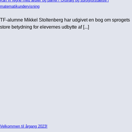
Kan vi regne med æbler og pærer? Ordvalg og sprogforståelse i
matematikundervisning
TF-alumne Mikkel Stoltenberg har udgivet en bog om sprogets
store betydning for elevernes udbytte af [...]
Velkommen til årgang 2023!