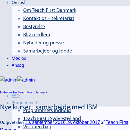
Om os
Om Teach First Danmark
Kontakt os – sekretariat
Bestyrelse
Bliv medlem
Nyheder og presse
Samarbejder og fonde
Mød os
Ansøg
Nyheder fra Teach First Danmark
FAQ
Programmet
Nye kurser i samarbejde med IBM
Programmets indhold
Teach First i Sydvestjylland
13. september 2016
19. oktober 2017
Teach First
Udgivet den
af
Visionen bag
Danmark