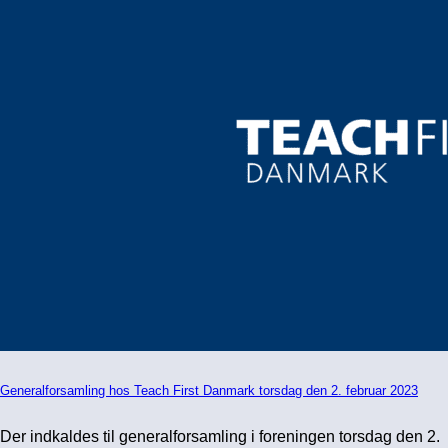
Generalforsamling hos Teach First Danmark torsdag den 2. februar 2023
Der indkaldes til generalforsamling i foreningen torsdag den 2.