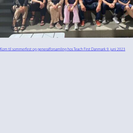
Kom til sommerfest og generalforsamling hos Teach First Danmark 9. juni 2023