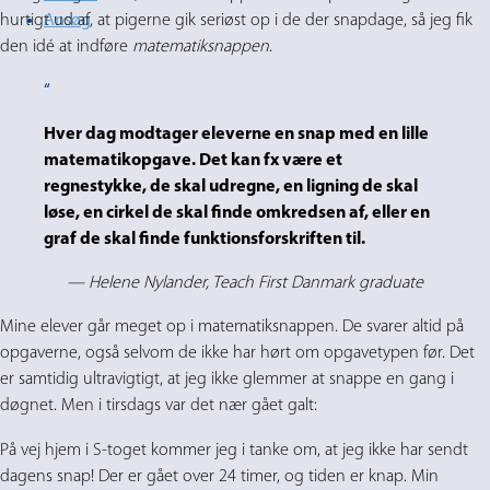
hurtigt ud af, at pigerne gik seriøst op i de der snapdage, så jeg fik
Ansøg
den idé at indføre
matematiksnappen
.
Hver dag modtager eleverne en snap med en lille
matematikopgave. Det kan fx være et
regnestykke, de skal udregne, en ligning de skal
løse, en cirkel de skal finde omkredsen af, eller en
graf de skal finde funktionsforskriften til.
— Helene Nylander, Teach First Danmark graduate
Mine elever går meget op i matematiksnappen. De svarer altid på
opgaverne, også selvom de ikke har hørt om opgavetypen før. Det
er samtidig ultravigtigt, at jeg ikke glemmer at snappe en gang i
døgnet. Men i tirsdags var det nær gået galt:
På vej hjem i S-toget kommer jeg i tanke om, at jeg ikke har sendt
dagens snap! Der er gået over 24 timer, og tiden er knap. Min