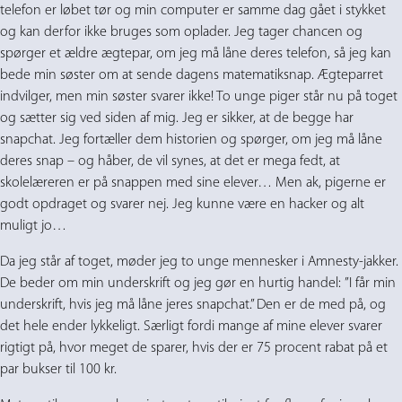
telefon er løbet tør og min computer er samme dag gået i stykket
og kan derfor ikke bruges som oplader. Jeg tager chancen og
spørger et ældre ægtepar, om jeg må låne deres telefon, så jeg kan
bede min søster om at sende dagens matematiksnap. Ægteparret
indvilger, men min søster svarer ikke! To unge piger står nu på toget
og sætter sig ved siden af mig. Jeg er sikker, at de begge har
snapchat. Jeg fortæller dem historien og spørger, om jeg må låne
deres snap – og håber, de vil synes, at det er mega fedt, at
skolelæreren er på snappen med sine elever… Men ak, pigerne er
godt opdraget og svarer nej. Jeg kunne være en hacker og alt
muligt jo…
Da jeg står af toget, møder jeg to unge mennesker i Amnesty-jakker.
De beder om min underskrift og jeg gør en hurtig handel: ”I får min
underskrift, hvis jeg må låne jeres snapchat.” Den er de med på, og
det hele ender lykkeligt. Særligt fordi mange af mine elever svarer
rigtigt på, hvor meget de sparer, hvis der er 75 procent rabat på et
par bukser til 100 kr.