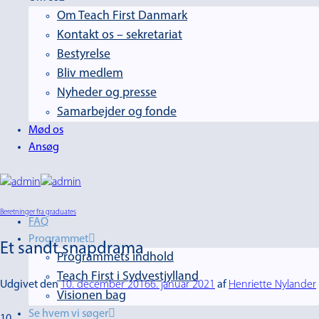
Om Teach First Danmark
Kontakt os – sekretariat
Bestyrelse
Bliv medlem
Nyheder og presse
Samarbejder og fonde
Mød os
Ansøg
Beretninger fra graduates
FAQ
Programmet
Et sandt snapdrama
Programmets indhold
Teach First i Sydvestjylland
Udgivet den
10. december 2016
6. januar 2021
af
Henriette Nylander
Visionen bag
Se hvem vi søger
10