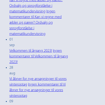
Kan vi regne med æbler og pærer?
Ordvalg og sprogforståelse i
matematikundervisning
Ingen
kommentarer
til Kan vi regne med
æbler og pærer? Ordvalg og
sprogforståelse i
matematikundervisning
01
sep
Velkommen til årgang 2023!
Ingen
kommentarer
til Velkommen til årgang
2023!
28
aug
Vi åbner for nye ansøgninger til vores
vinteroptag
Ingen kommentarer
til Vi
åbner for nye ansøgninger til vores
vinteroptag
09