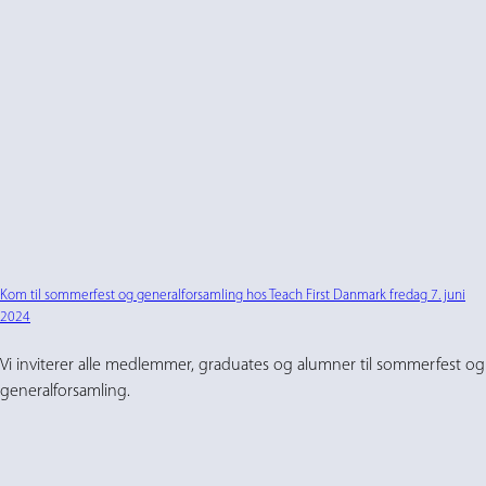
Kom til sommerfest og generalforsamling hos Teach First Danmark fredag 7. juni
2024
Vi inviterer alle medlemmer, graduates og alumner til sommerfest og
generalforsamling.