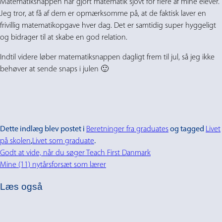
Matematiksnappen har gjort matematik sjovt for flere af mine elever.
Jeg tror, at få af dem er opmærksomme på, at de faktisk laver en
frivillig matematikopgave hver dag. Det er samtidig super hyggeligt
og bidrager til at skabe en god relation.
Indtil videre løber matematiksnappen dagligt frem til jul, så jeg ikke
behøver at sende snaps i julen 🙂
Dette indlæg blev postet i
Beretninger fra graduates
og tagged
Livet
på skolen
,
Livet som graduate
.
Godt at vide, når du søger Teach First Danmark
Mine (11) nytårsforsæt som lærer
Læs også