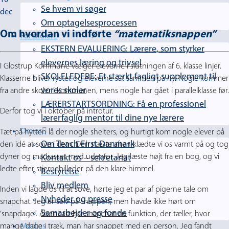
Se hvem vi søger
dec
Om optagelsesprocessen
Om hvordan vi indførte
“matematiksnappen”
For skoler
EKSTERN EVALUERING: Lærere, som styrker
elevernes læring og trivsel
I Glostrup Kommune vælger eleverne i slutningen af 6. klasse linjer.
SKOLELEDERE: Et stærkt fagligt supplement til
Klasserne bliver rystet og eleverne sat sammen på ny. Nogle kommer
vores skoler
fra andre skoler i kommunen, mens nogle har gået i parallelklasse før.
LÆRERSTARTSORDNING: Få en professionel
Derfor tog vi i oktober på introtur.
lærerfaglig mentor til dine nye lærere
Om os
Tæt på hytten lå der nogle shelters, og hurtigt kom nogle elever på
Om Teach First Danmark
den idé at sove i dem. Den næste aften klædte vi os varmt på og tog
dyner og madrasser med udenfor. Jeg læste højt fra en bog, og vi
Kontakt os – sekretariat
ledte efter stjernebilleder på den klare himmel.
Bestyrelse
Bliv medlem
Inden vi lagde os til at sove, hørte jeg et par af pigerne tale om
Nyheder og presse
snapchat. Jeg er selv på snappen, men havde ikke hørt om
Samarbejder og fonde
‘snapdage”. Åbenbart har snapchat en funktion, der tæller, hvor
mange dage i træk, man har snappet med en person. Jeg fandt
Mød os