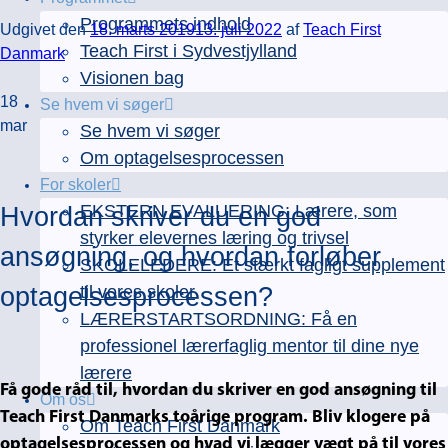
Programmets indhold
Udgivet den
18. marts 2019
13. juli 2022
af
Teach First
Teach First i Sydvestjylland
Danmark
Visionen bag
18
Se hvem vi søger
mar
Se hvem vi søger
Om optagelsesprocessen
For skoler
EKSTERN EVALUERING: Lærere, som
Hvordan skriver du en god
styrker elevernes læring og trivsel
ansøgning, og hvordan
forløber
SKOLELEDERE: Et stærkt fagligt supplement
optagelsesprocessen?
til vores skoler
LÆRERSTARTSORDNING: Få en
professionel lærerfaglig mentor til dine nye
lærere
Få gode råd til, hvordan du skriver en god ansøgning til
Om os
Teach First Danmarks toårige program. Bliv klogere på
Om Teach First Danmark
optagelsesprocessen og hvad vi lægger vægt på til vores