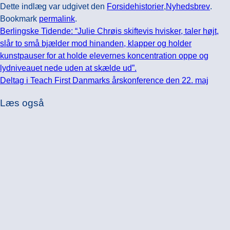
Dette indlæg var udgivet den
Forsidehistorier
,
Nyhedsbrev
.
Bookmark
permalink
.
Berlingske Tidende: “Julie Chrøis skiftevis hvisker, taler højt,
slår to små bjælder mod hinanden, klapper og holder
kunstpauser for at holde elevernes koncentration oppe og
lydniveauet nede uden at skælde ud”.
Deltag i Teach First Danmarks årskonference den 22. maj
Læs også