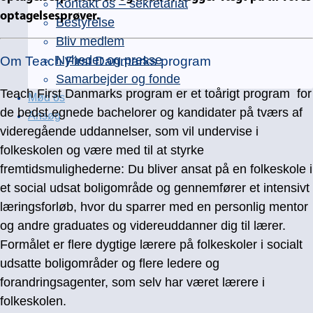
Kontakt os – sekretariat
optagelsesprøver.
Bestyrelse
Bliv medlem
Nyheder og presse
Om Teach First Danmarks program
Samarbejder og fonde
Teach First Danmarks program er et toårigt program for
Mød os
de bedst egnede bachelorer og kandidater på tværs af
Ansøg
videregående uddannelser, som vil undervise i
folkeskolen og være med til at styrke
fremtidsmulighederne: Du bliver ansat på en folkeskole i
et social udsat boligområde og gennemfører et intensivt
læringsforløb, hvor du sparrer med en personlig mentor
og andre graduates og videreuddanner dig til lærer.
Formålet er flere dygtige lærere på folkeskoler i socialt
udsatte boligområder og flere ledere og
forandringsagenter, som selv har været lærere i
folkeskolen.