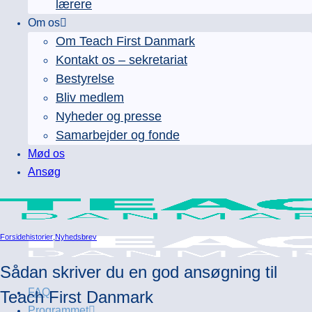
lærere
Om os
Om Teach First Danmark
Kontakt os – sekretariat
Bestyrelse
Bliv medlem
Nyheder og presse
Samarbejder og fonde
Mød os
Ansøg
Forsidehistorier
,
Nyhedsbrev
Sådan skriver du en god ansøgning til
FAQ
Teach First Danmark
Programmet