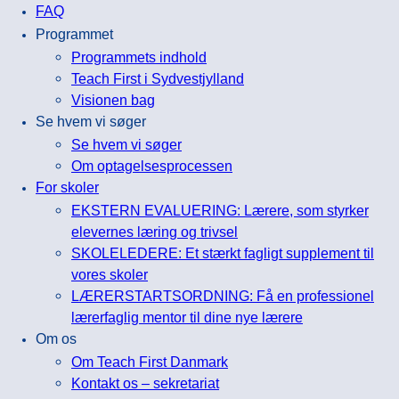
FAQ
Programmet
Programmets indhold
Teach First i Sydvestjylland
Visionen bag
Se hvem vi søger
Se hvem vi søger
Om optagelsesprocessen
For skoler
EKSTERN EVALUERING: Lærere, som styrker
elevernes læring og trivsel
SKOLELEDERE: Et stærkt fagligt supplement til
vores skoler
LÆRERSTARTSORDNING: Få en professionel
lærerfaglig mentor til dine nye lærere
Om os
Om Teach First Danmark
Kontakt os – sekretariat