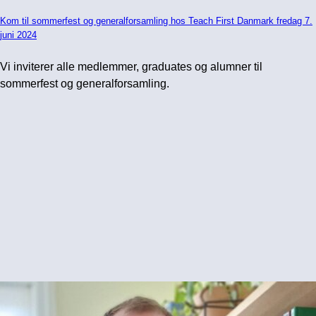
Kom til sommerfest og generalforsamling hos Teach First Danmark fredag 7.
juni 2024
Vi inviterer alle medlemmer, graduates og alumner til
sommerfest og generalforsamling.