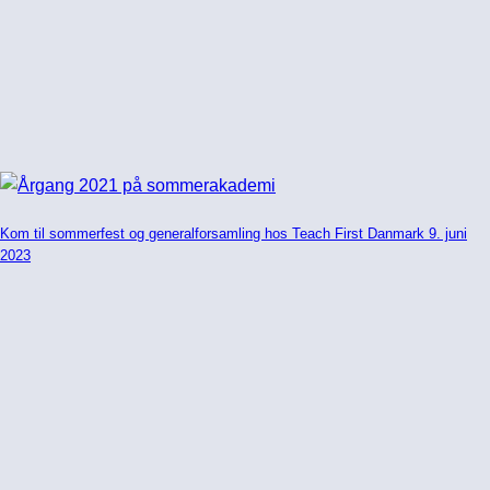
Kom til sommerfest og generalforsamling hos Teach First Danmark 9. juni
2023