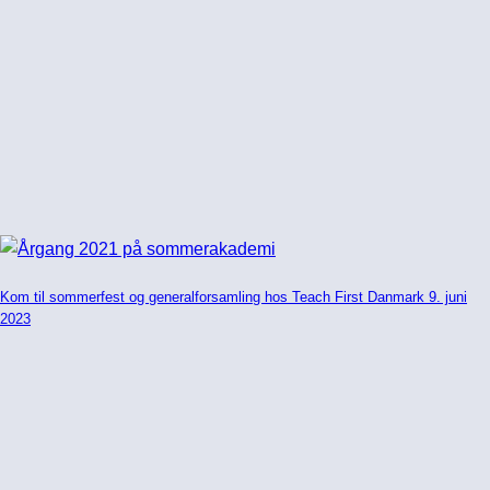
Kom til sommerfest og generalforsamling hos Teach First Danmark 9. juni
2023