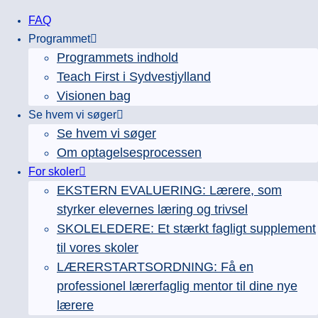
Fortsæt
FAQ
til
Programmet
indhold
Programmets indhold
Teach First i Sydvestjylland
Visionen bag
Se hvem vi søger
Se hvem vi søger
Om optagelsesprocessen
For skoler
EKSTERN EVALUERING: Lærere, som
styrker elevernes læring og trivsel
SKOLELEDERE: Et stærkt fagligt supplement
til vores skoler
LÆRERSTARTSORDNING: Få en
professionel lærerfaglig mentor til dine nye
lærere