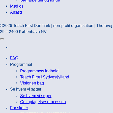
Samarbejder og fonde
Mød os
Ansøg
©2026 Teach First Danmark | non-profit organisation | Thoravej
29 – 2400 København NV.
FAQ
Programmet
Programmets indhold
Teach First i Sydvestjylland
Visionen bag
Se hvem vi søger
Se hvem vi søger
Om optagelsesprocessen
For skoler