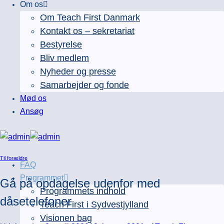
Om os
Om Teach First Danmark
Kontakt os – sekretariat
Bestyrelse
Bliv medlem
Nyheder og presse
Samarbejder og fonde
Mød os
Ansøg
Til forældre
FAQ
Programmet
Gå på opdagelse udenfor med
Programmets indhold
dåsetelefoner
Teach First i Sydvestjylland
Visionen bag