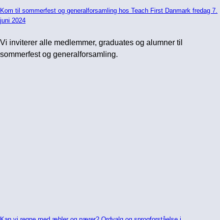
Kom til sommerfest og generalforsamling hos Teach First Danmark fredag 7.
juni 2024
Vi inviterer alle medlemmer, graduates og alumner til
sommerfest og generalforsamling.
Kan vi regne med æbler og pærer? Ordvalg og sprogforståelse i