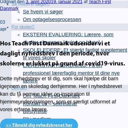
Udgivet den
3. april 2020
19. januar 2021
af
Teach First
Se hvem vi søger
Danmark
Se hvem vi søger
Om optagelsesprocessen
03
For skoler
apr
EKSTERN EVALUERING: Lærere, som
styrker elevernes læring og trivsel
Hos Teach First Danmark udsender vi et
SKOLELEDERE: Et stærkt fagligt supplement
dagligt nyhedsbrev i den periode, hvor
til vores skoler
skolerne er lukket på grund af covid19-virus.
LÆRERSTARTSORDNING: Få en
professionel lærerfaglig mentor til dine nye
Dette nyhedsbrev er til dig, som skal hjælpe dit barn
lærere
igennem en skoledag derhjemme. Her i nyhedsbrevet
Om os
kan du få nemme idéer og inspiration til
Om Teach First Danmark
hjemmeundervisningen, som er særligt udformet af
Kontakt os – sekretariat
vores erfarne lærere.
Bestyrelse
Bliv medlem
>> Tilmeld dig nyhedsbrevet her
Nyheder og presse