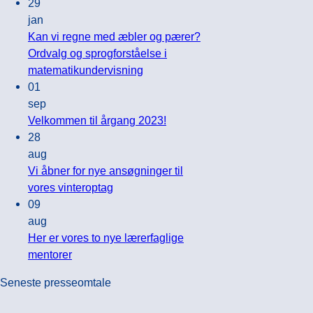
kommentarer
29
til
jan
Kom
Kan vi regne med æbler og pærer?
til
Ordvalg og sprogforståelse i
sommerfest
Ingen
matematikundervisning
og
kommentarer
01
til
generalforsamling
sep
Kan
hos
Ingen
Velkommen til årgang 2023!
vi
Teach
kommentarer
28
regne
til
First
aug
med
Velkommen
Danmark
Vi åbner for nye ansøgninger til
æbler
til
fredag
Ingen
vores vinteroptag
og
årgang
7.
kommentarer
09
til
pærer?
2023!
juni
aug
Vi
Ordvalg
2024
Her er vores to nye lærerfaglige
åbner
og
Ingen
mentorer
for
sprogforståelse
kommentarer
Seneste presseomtale
til
nye
i
Her
ansøgninger
matematikundervisning