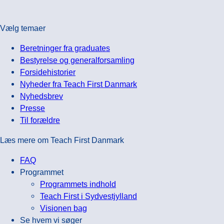
er
til
vores
vores
Vælg temaer
to
vinteroptag
nye
Beretninger fra graduates
lærerfaglige
Bestyrelse og generalforsamling
mentorer
Forsidehistorier
Nyheder fra Teach First Danmark
Nyhedsbrev
Presse
Til forældre
Læs mere om Teach First Danmark
FAQ
Programmet
Programmets indhold
Teach First i Sydvestjylland
Visionen bag
Se hvem vi søger