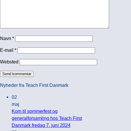
Navn
*
E-mail
*
Websted
Nyheder fra Teach First Danmark
02
maj
Kom til sommerfest og
generalforsamling hos Teach First
Ingen
Danmark fredag 7. juni 2024