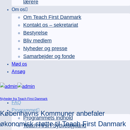
lærere
Om os
Om Teach First Danmark
Kontakt os – sekretariat
Bestyrelse
Bliv medlem
Nyheder og presse
Samarbejder og fonde
Mød os
Ansøg
Nyheder fra Teach First Danmark
FAQ
Programmet
Københavns Kommuner anbefaler
Programmets indhold
økonomisk støtte til Teach First Danmark
Teach First i Sydvestjylland