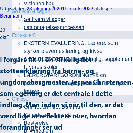
Visionen bag
Udgivet den
23. oktober 2020
19. marts 2022
af
Jesper
Se hvem vi søger
Bergmann
Se hvem vi søger
Om optagelsesprocessen
23
For skoler
okt
EKSTERN EVALUERING: Lærere, som
styrker elevernes læring og trivsel
SKOLELEDERE: Et stærkt fagligt supplement
I forgårs fik vi en virkelig flot
til vores skoler
støtteerklæring fra børne- og
LÆRERSTARTSORDNING: Få en
ungdomsborgmester, Jesper Christensen,
professionel lærerfaglig mentor til dine nye
lærere
som egentlig er det centrale i dette
Om os
indlæg. Men inden vi når til den, er det
Om Teach First Danmark
Kontakt os – sekretariat
værd lige at reflektere over, hvordan
Bestyrelse
forandringer ser ud
Bliv medlem