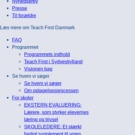
Nyhedsbrev
Presse
Til forældre
Læs mere om Teach First Danmark
FAQ
Programmet
Programmets indhold
Teach First i Sydvestjylland
Visionen bag
Se hvem vi søger
Se hvem vi søger
Om optagelsesprocessen
For skoler
EKSTERN EVALUERING:
Lærere, som styrker elevernes
læring og trivsel
SKOLELEDERE: Et stærkt
fagligt supplement til vores