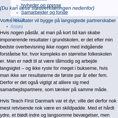
Nyheder og presse
(Du kan læse støtteerklæringen nedenfor)
Samarbejder og fonde
Mød os
Vores resultater vil bygge på
langsigtede partnerskaber
Ansøg
Hvis nogen påstår, at man på kort tid kan skabe
imponerende resultater i grundskolen, er det efter min
bedste overbevisning ikke nogen med indgående
forståelse for, hvor kompleks en størrelse folkeskolen
er.
Man er nødt til at være tålmodig og arbejde
langsigtet – og ikke ryste for meget i bukserne, hvis
man ikke ser resultaterne de første par år eller fem.
Derfor er det også vigtigt at alliere sig med
samarbejdspartnere, som tænker på samme måde.
Hvis Teach First Danmark var et dyr, ville det derfor nok
mest retvisende nok være en skildpadde. Med et hårdt
ydre, et blødt indre og langsomme bevægelser, men