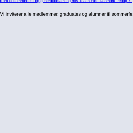
Kom til sommerfest og generalforsamling hos Teach First Danmark fredag 7. 
Vi inviterer alle medlemmer, graduates og alumner til sommerfe