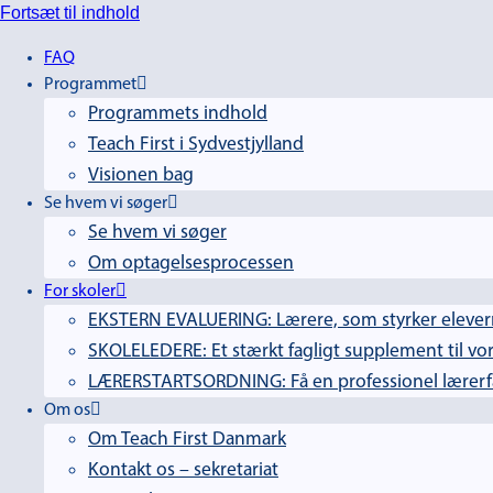
Fortsæt til indhold
FAQ
Programmet
Programmets indhold
Teach First i Sydvestjylland
Visionen bag
Se hvem vi søger
Se hvem vi søger
Om optagelsesprocessen
For skoler
EKSTERN EVALUERING: Lærere, som styrker elevern
SKOLELEDERE: Et stærkt fagligt supplement til vor
LÆRERSTARTSORDNING: Få en professionel lærerfag
Om os
Om Teach First Danmark
Kontakt os – sekretariat