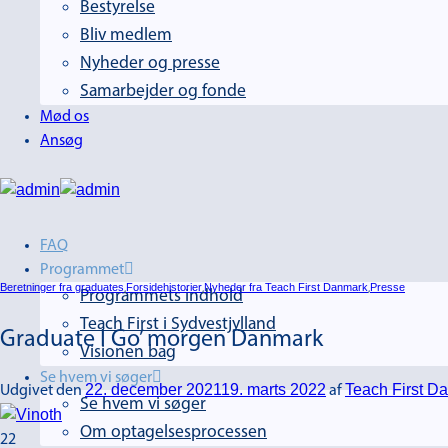
Bestyrelse
Bliv medlem
Nyheder og presse
Samarbejder og fonde
Mød os
Ansøg
FAQ
Programmet
Beretninger fra graduates
Forsidehistorier
Nyheder fra Teach First Danmark
Presse
,
,
,
Programmets indhold
Teach First i Sydvestjylland
Graduate I Go’ morgen Danmark
Visionen bag
Se hvem vi søger
22. december 2021
19. marts 2022
Teach First D
Udgivet den
af
Se hvem vi søger
Om optagelsesprocessen
22