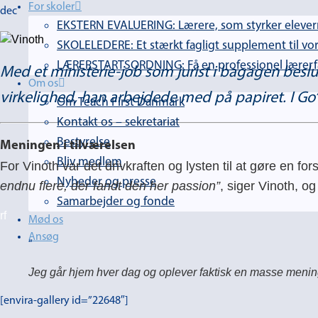
For skoler
dec
EKSTERN EVALUERING: Lærere, som styrker elevern
SKOLELEDERE: Et stærkt fagligt supplement til vor
LÆRERSTARTSORDNING: Få en professionel lærerfag
Med et ministerie-job som jurist i bagagen besl
Om os
virkelighed, han arbejdede med på papiret. I 
Om Teach First Danmark
Kontakt os – sekretariat
Bestyrelse
Meningen i tilværelsen
Bliv medlem
For Vinoth var det drivkraften og lysten til at gøre en fo
Nyheder og presse
endnu flere, der fandt den her passion”
, siger Vinoth, og 
Samarbejder og fonde
rf
Mød os
Ansøg
Jeg går hjem hver dag og oplever faktisk en masse mening
[envira-gallery id=”22648″]