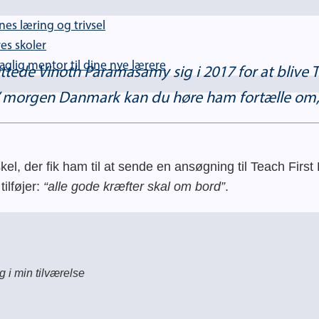
es læring og trivsel
es skoler
lig mentor til dine nye lærere
uttede Vinoth Paramasamy sig i 2017 for at bliv
Go’ morgen Danmark kan du høre ham fortælle om
rskel, der fik ham til at sende en ansøgning til Teach Fir
tilføjer:
“alle gode kræfter skal om bord”
.
 i min tilværelse