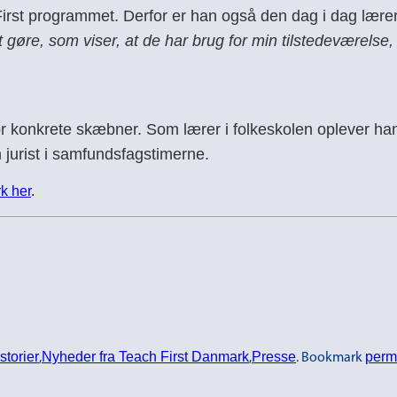
st programmet. Derfor er han også den dag i dag lærer i
øre, som viser, at de har brug for min tilstedeværelse, s
for konkrete skæbner. Som lærer i folkeskolen oplever ha
m jurist i samfundsfagstimerne.
k her
.
storier
Nyheder fra Teach First Danmark
Presse
perm
,
,
. Bookmark