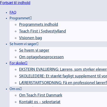
Fortsæt til indhold
FAQ
Programmet
Programmets indhold
Teach First i Sydvestjylland
Visionen bag
Se hvem vi søger
Se hvem vi søger
Om optagelsesprocessen
For skoler
EKSTERN EVALUERING: Lærere, som styrker elevern
SKOLELEDERE: Et stærkt fagligt supplement til vor
LÆRERSTARTSORDNING: Få en professionel lærerfag
Om os
Om Teach First Danmark
Kontakt os – sekretariat