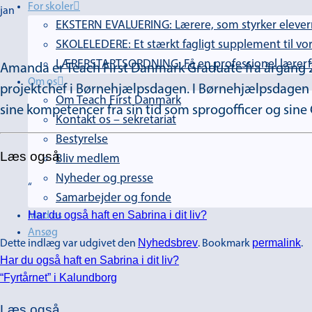
For skoler
jan
EKSTERN EVALUERING: Lærere, som styrker elevern
SKOLELEDERE: Et stærkt fagligt supplement til vor
LÆRERSTARTSORDNING: Få en professionel lærerfag
Amanda er Teach First Danmark Graduate fra årgang 2017
Om os
projektchef i Børnehjælpsdagen. I Børnehjælpsdagen 
Om Teach First Danmark
sine kompetencer fra sin tid som sprogofficer og sine
Kontakt os – sekretariat
Bestyrelse
Læs også
Bliv medlem
Nyheder og presse
Samarbejder og fonde
Har du også haft en Sabrina i dit liv?
Mød os
Ansøg
Nyhedsbrev
permalink
Dette indlæg var udgivet den
. Bookmark
.
Har du også haft en Sabrina i dit liv?
“Fyrtårnet” i Kalundborg
Læs også