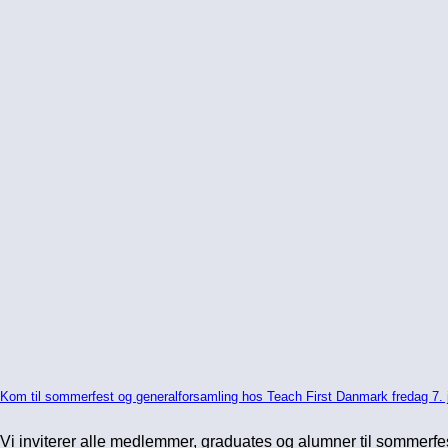
Kom til sommerfest og generalforsamling hos Teach First Danmark fredag 7. 
Vi inviterer alle medlemmer, graduates og alumner til sommerfe