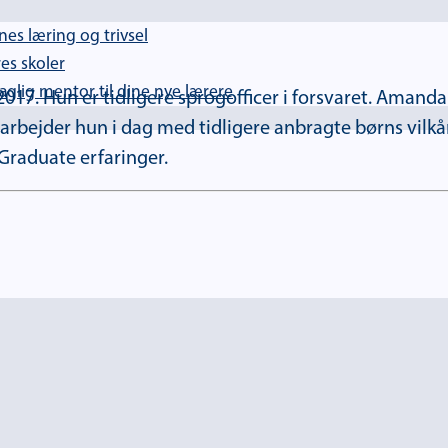
es læring og trivsel
es skoler
lig mentor til dine nye lærere
. Hun er tidligere sprogofficer i forsvaret. Amanda er
arbejder hun i dag med tidligere anbragte børns vilk
 Graduate erfaringer.