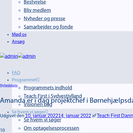
Bestyrelse
Bliv medlem
Nyheder og presse
Samarbejder og fonde
Mød os
Ansøg
FAQ
Programmet
Nyhedsbrev
Programmets indhold
Teach First i Sydvestjylland
Amanda er i dag projektchef i Børnehjælps
Visionen bag
Se hvem vi søger
10. januar 2022
14. januar 2022
Teach First Dan
Udgivet den
af
Se hvem vi søger
Om optagelsesprocessen
10